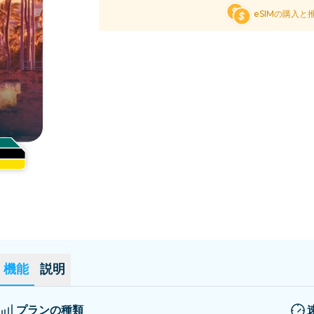
エルサルバドル
エストニア
eSIMの購入と
全ての目的地を見る
機能
説明
プランの種類