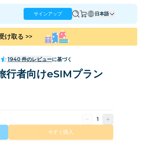
サインアップ
日本語
を受け取る
>>
アングィラ
アンティグア・バーブーダ
オーストラリア
オーストリア
1940
件のレビュー
に基づく
バルバドス
ベラルーシ
行者向けeSIMプラン
ブラジル
ブルネイ
カナダ
ケイマン諸島
コロンビア
コンゴ
クロアチア
キプロス
ドミニカ共和国
エクアドル
今すぐ購入