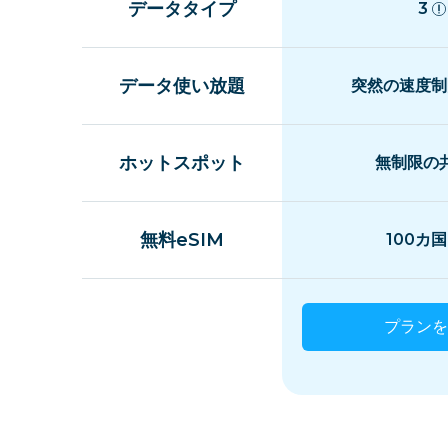
データタイプ
3
データ使い放題
突然の速度制
ホットスポット
無制限の
無料eSIM
100カ
プランを