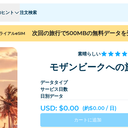
のヒント
注文検索
 - E
 - E
F - I
F - I
J - O
J - O
P - S
P - S
T - Z
T - Z
次回の旅行で500MBの無料データ
ライアルeSIM
アルジェリア
中国
アンドラ
ヨーロッパ
アルメニア
アルバ
素晴らしい
ン
バーレーン
バングラデシュ
モザンビークへの旅
バミューダ
ボスニア・ヘルツェゴビナ
データタイプ
カンボジア
カメルーン
サービス日数
チリ
中国
日別データ
コスタリカ
コートジボワール
USD: $
0.00
(約$0.00 / 日)
デンマーク
ドミニカ
カートに追加