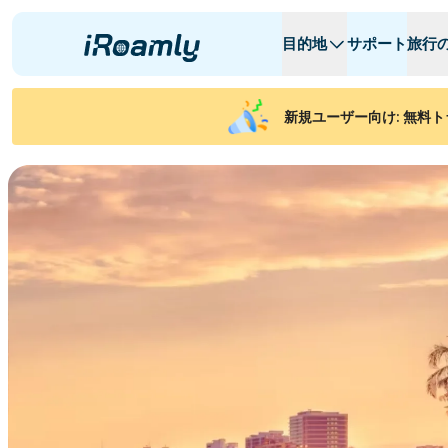
目的地
サポート
旅行
ローカルeSIM
旅行日程
全ての目的地
全ての目的地
A
A
新規ユーザー向け: 無料ト
アルバニア
カナダ
リージョナルeSIM
アルゼンチン
アゼルバイジャ
ベルギー
ブルガリア
チャド
콩고 공화국
チェコ共和国