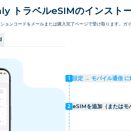
amly トラベルeSIMのインスト
ベーションコードをメールまたは購入完了ページで受け取ります。ガ
d
設定 → モバイル通信 
1
eSIMを追加（または
2