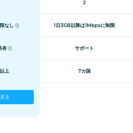
2
限なし
1日3GB以降は1Mbpsに制限
共有
サポート
国以上
7カ国
見る