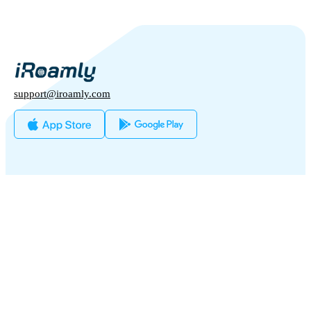
support@iroamly.com
人気のある国
アメリカ合衆国
イギリス
私たちとパートナーを組む
トルコ
卸売プラットフォーム
フランス
紹介して稼ぐ
タイ
私たちについて
アフィリエイトプログラム
日本
iRoamlyについて
API ドキュメント
イタリア
お問い合わせ
詳細情報
インド
スペイン
サポートセンター