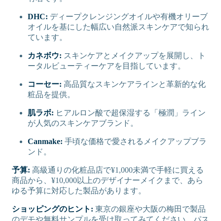
DHC:
ディープクレンジングオイルや有機オリーブ
オイルを基にした幅広い自然派スキンケアで知られ
ています。
カネボウ:
スキンケアとメイクアップを展開し、ト
ータルビューティーケアを目指しています。
コーセー:
高品質なスキンケアラインと革新的な化
粧品を提供。
肌ラボ:
ヒアルロン酸で超保湿する「極潤」ライン
が人気のスキンケアブランド。
Canmake:
手頃な価格で愛されるメイクアップブラ
ンド。
予算:
高級通りの化粧品店で¥1,000未満で手軽に買える
商品から、¥10,000以上のデザイナーメイクまで、あら
ゆる予算に対応した製品があります。
ショッピングのヒント:
東京の銀座や大阪の梅田で製品
のデモや無料サンプルを受け取ってみてください。パス