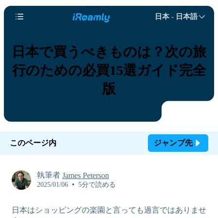
15. 家具
日本 - 日本語
FAQ
結論
日本で買うべきものは？次の旅
行のための必買15選ガイド完全
版
このページ内
ジャンプ先
執筆者
James Peterson
2025/01/06
•
5分で読める
日本はショッピングの楽園と言っても過言ではありませ