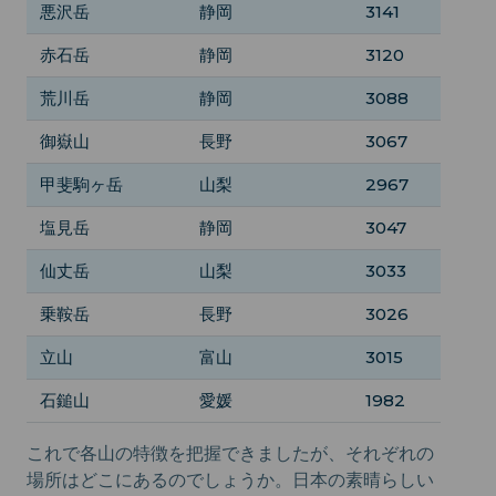
悪沢岳
静岡
3141
赤石岳
静岡
3120
荒川岳
静岡
3088
御嶽山
長野
3067
甲斐駒ヶ岳
山梨
2967
塩見岳
静岡
3047
仙丈岳
山梨
3033
乗鞍岳
長野
3026
立山
富山
3015
石鎚山
愛媛
1982
これで各山の特徴を把握できましたが、それぞれの
場所はどこにあるのでしょうか。日本の素晴らしい