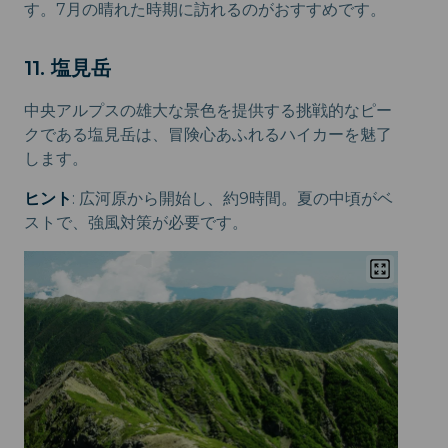
す。7月の晴れた時期に訪れるのがおすすめです。
11. 塩見岳
中央アルプスの雄大な景色を提供する挑戦的なピー
クである塩見岳は、冒険心あふれるハイカーを魅了
します。
ヒント
: 広河原から開始し、約9時間。夏の中頃がベ
ストで、強風対策が必要です。