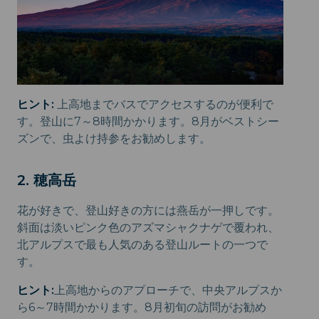
ヒント:
上高地までバスでアクセスするのが便利で
す。登山に7～8時間かかります。8月がベストシー
ズンで、虫よけ持参をお勧めします。
2. 穂高岳
花が好きで、登山好きの方には燕岳が一押しです。
斜面は淡いピンク色のアズマシャクナゲで覆われ、
北アルプスで最も人気のある登山ルートの一つで
す。
ヒント:
上高地からのアプローチで、中央アルプスか
ら6～7時間かかります。8月初旬の訪問がお勧め