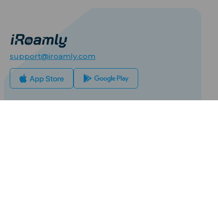
support@iroamly.com
人気のある国
アメリカ合衆国
イギリス
私たちとパートナーを組む
トルコ
卸売プラットフォーム
フランス
紹介して稼ぐ
私たちについて
タイ
アフィリエイトプログラム
iRoamlyについて
日本
API ドキュメント
お問い合わせ
イタリア
詳細情報
インド
サポートセンター
スペイン
データ計算機