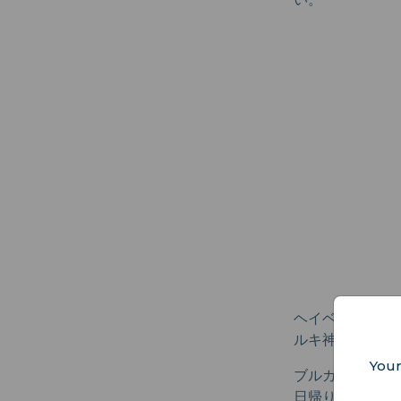
ヘイベリアダに
ルキ神学校があ
Your
ブルガズアダと
日帰り旅行に最