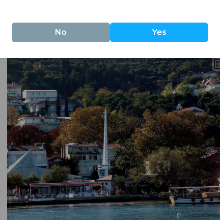
アムもあります。
んだ水があり、泳いだり、静かなビーチデーを楽しむのに最適
No
Yes
気を持っているので、ぜひ両方を探索してみてください！