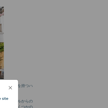
、長い歴史を持つハ
 site
スタンブールからの
の通りやいくつかの