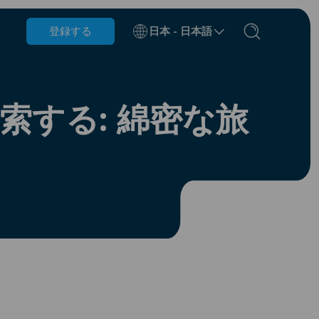
登録する
日本 - 日本語
ベルギー
ブルネイ
する: 綿密な旅
チリ
中国
チェコ共和国
デンマーク
エストニア