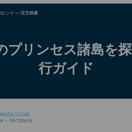
のヒント
注文検索
A - E
A - E
F - I
F - I
J - O
J - O
P - S
P - S
T - V
T - V
オーストリア
ヨーロッパ
ベラルーシ
のプリンセス諸島を探索
カンボジア
カナダ
クロアチア
行ガイド
キプロス
エクアドル
エジプト
abella Torres
06
•
3分で読める
Explore All 目的地s