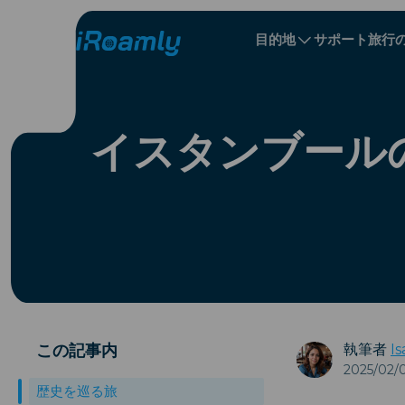
目的地
サポート
旅行
ローカル eSIM
旅程
All 目的地s
All 目的地s
アルバニア
中国
リージョナル eSIM
イスタンブール
ブルガリア
コンゴ
ドミニカ共和国
この記事内
執筆者
Is
2025/02/
歴史を巡る旅