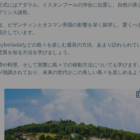
正式にはアダラル。イスタンブールの沖合に位置し、自然の美
プリンス諸島。
は、ビザンティンとオスマン帝国の影響を深く探求し、驚くべ
紹介しています。
やHeybeliadaなどの島々を楽しむ最良の方法、あまり訪れられ
驚異を知る方法を学びましょう。
慣や料理、そして実際に島々での移動方法についても学びます
が強調されており、未来の世代がこの美しい島々を楽しめるよ