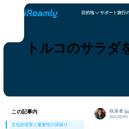
目的地
サポート
旅行
ローカル eSIM
旅程
All 目的地s
All 目的地s
アルバニア
中国
リージョナル eSIM
トルコのサラダ
ブルガリア
コンゴ
ドミニカ共和国
執筆者
Is
この記事内
2025/02/05
文化的背景と重要性の深掘り