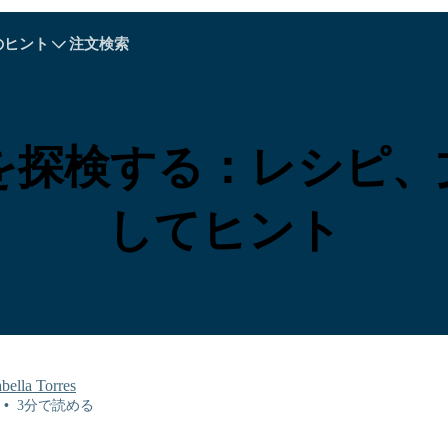
のヒント
注文検索
A - E
A - E
F - I
F - I
J - O
J - O
P - S
P - S
T - V
T - V
オーストリア
ヨーロッパ
ベラルーシ
を探検する：レシピ、
カンボジア
カナダ
クロアチア
キプロス
してヒント
エクアドル
エジプト
abella Torres
•
3分で読める
Explore All 目的地s