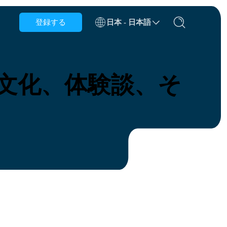
登録する
日本 - 日本語
ベルギー
ブルネイ
文化、体験談、そ
チリ
中国
チェコ共和国
デンマーク
エストニア