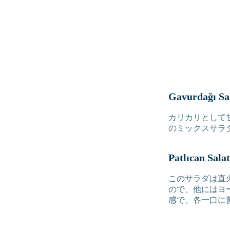
Gavurdağı Sal
カリカリとして甘み
のミックスサラ
Patlıcan Sa
このサラダは直
ので、他にはヨ
感で、各一口に