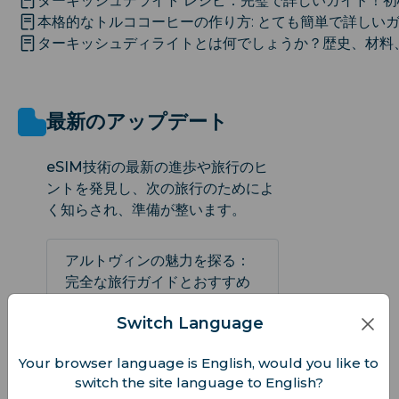
ターキッシュデライト レシピ：完璧で詳しいガイド！初
本格的なトルココーヒーの作り方: とても簡単で詳しい
ターキッシュディライトとは何でしょうか？歴史、材料
最新のアップデート
eSIM技術の最新の進歩や旅行のヒ
ントを発見し、次の旅行のためによ
く知らされ、準備が整います。
アルトヴィンの魅力を探る：
完全な旅行ガイドとおすすめ
スポット
Switch Language
2025-02-05
Your browser language is English, would you like to
ターキッシュアンゴラ: 特徴・
switch the site language to English?
飼育法の決定版・究極ガイド