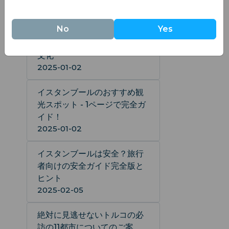
2025-02-05
No
Yes
トルコで絶対に訪れるべき観
光名所：名所、料理、そして
文化
2025-01-02
イスタンブールのおすすめ観
光スポット - 1ページで完全ガ
イド！
2025-01-02
イスタンブールは安全？旅行
者向けの安全ガイド完全版と
ヒント
2025-02-05
絶対に見逃せないトルコの必
訪の11都市についてのご案