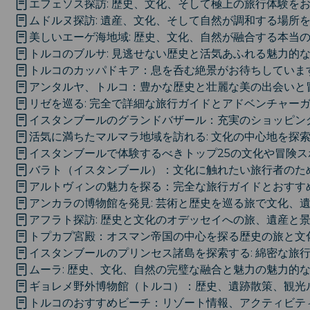
エフェソス探訪: 歴史、文化、そして極上の旅行体験を
ムドルヌ探訪: 遺産、文化、そして自然が調和する場所
美しいエーゲ海地域: 歴史、文化、自然が融合する本当
トルコのブルサ: 見逃せない歴史と活気あふれる魅力的
トルコのカッパドキア：息を呑む絶景がお待ちしていま
アンタルヤ、トルコ：豊かな歴史と壮麗な美の出会いと
リゼを巡る: 完全で詳細な旅行ガイドとアドベンチャー
イスタンブールのグランドバザール：充実のショッピン
活気に満ちたマルマラ地域を訪れる: 文化の中心地を探
イスタンブールで体験するべきトップ25の文化や冒険ス
バラト（イスタンブール）：文化に触れたい旅行者のた
アルトヴィンの魅力を探る：完全な旅行ガイドとおすす
アンカラの博物館を発見: 芸術と歴史を巡る旅で文化、
アフラト探訪: 歴史と文化のオデッセイへの旅、遺産と
トプカプ宮殿：オスマン帝国の中心を探る歴史の旅と文
イスタンブールのプリンセス諸島を探索する: 綿密な旅
ムーラ: 歴史、文化、自然の完璧な融合と魅力の魅力的
ギョレメ野外博物館（トルコ）：歴史、遺跡散策、観光
トルコのおすすめビーチ：リゾート情報、アクティビテ