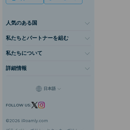
人気のある国
アメリカ合衆国
イギリス
私たちとパートナーを組む
トルコ
卸売プラットフォーム
フランス
紹介して稼ぐ
私たちについて
タイ
アフィリエイトプログラム
iRoamlyについて
日本
API ドキュメント
お問い合わせ
イタリア
詳細情報
インド
サポートセンター
スペイン
データ計算機
eSIMレビュー
日本語
著者チーム
対応eSIMデバイス
FOLLOW US:
eSIMの基礎知識
©2026 iRoamly.com