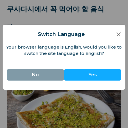
쿠사다시에서 꼭 먹어야 할 음식
만트
Switch Language
만티는 독특한 맛으로 유명한 맛있는 전통 터키 요리입니
다.
Your browser language is English, would you like to
switch the site language to English?
잘 양념된 고기(주로 양고기 또는 소고기)로 속을 채운 만
두에 요거트 소스와 녹인 버터를 곁들인 만티는 든든하고
맛있는 한 끼 식사입니다.
No
Yes