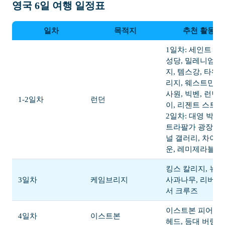
영국 6일 여행 일정표
일차
목적지
추천 활동
1일차: 세인트 폴
성당, 밀레니엄 
지, 템스강, 타워 
리지, 웨스트민스
사원, 빅벤, 런던 
1-2일차
런던
이, 리젠트 스트
2일차: 대영 박물
트라팔가 광장, 
널 갤러리, 차이
운, 레미제라블 
킹스 칼리지, 뉴
3일차
케임브리지
사과나무, 리버 
서 크루즈
이스트본 피어, 
4일차
이스트본
헤드, 등대 버링 