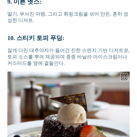
9. 이튼 멧스:
딸기, 부서진 머랭, 그리고 휘핑크림을 섞어 만든, 흔히 엉
성한 디저트.
10. 스티키 토피 푸딩:
잘게 다진 대추야자가 들어간 진한 스펀지 기반 디저트로,
토피 소스를 뿌려 제공되며 종종 바닐라 아이스크림이나
커스터드를 옆에 곁들인다.