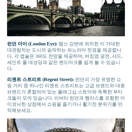
런던 아이 (London Eye):
템스 강변에 위치한 이 거대한
대관람차는 도시의 숨막히는 파노라마 전경을 제공합니
다. 각 캡슐은 360도 전망을 제공하며, 버킹엄 궁전, 샤드,
세인트 폴 대성당과 같은 랜드마크를 쉽게 볼 수 있습니
다.
리젠트 스트리트 (Regent Street):
런던의 가장 유명한 쇼
핑 거리 중 하나인 리젠트 스트리트는 고급 브랜드와 대중
브랜드가 혼합되어 있는 플래그십 스토어와 독특한 부티
크들이 모여 있습니다. 리버티 런던과 햄리스를 포함한 아
이코닉한 상점에서 쇼핑을 즐기거나 활기찬 분위기를 만
끽해보세요.