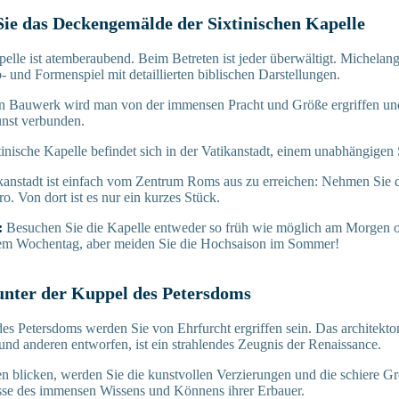
Sie das Deckengemälde der Sixtinischen Kapelle
pelle ist atemberaubend. Beim Betreten ist jeder überwältigt. Michelan
- und Formenspiel mit detaillierten biblischen Darstellungen.
en Bauwerk wird man von der immensen Pracht und Größe ergriffen und f
nst verbunden.
tinische Kapelle befindet sich in der Vatikanstadt, einem unabhängigen
kanstadt ist einfach vom Zentrum Roms aus zu erreichen: Nehmen Sie di
o. Von dort ist es nur ein kurzes Stück.
:
Besuchen Sie die Kapelle entweder so früh wie möglich am Morgen o
em Wochentag, aber meiden Sie die Hochsaison im Sommer!
 unter der Kuppel des Petersdoms
es Petersdoms werden Sie von Ehrfurcht ergriffen sein. Das architekto
nd anderen entworfen, ist ein strahlendes Zeugnis der Renaissance.
 blicken, werden Sie die kunstvollen Verzierungen und die schiere Gr
sse des immensen Wissens und Könnens ihrer Erbauer.