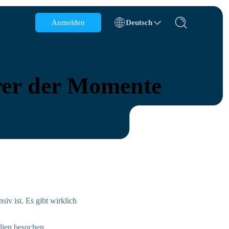
Anmelden
Deutsch
Belgien
Brunei
hrer der Momente
Chile
China
Tschechische Republik
Dänemark
Estland
siv ist. Es gibt wirklich
alien besuchen.