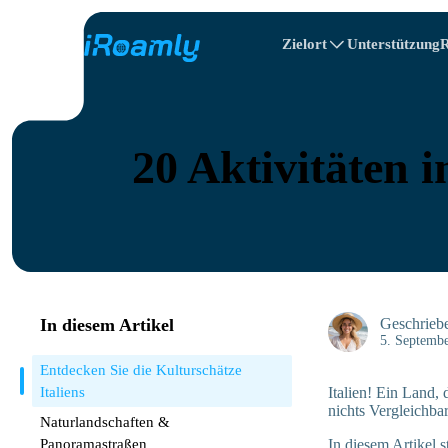
Zielort
Unterstützung
R
Lokale eSIMs
Reiseplan
Alle Ziele
Alle Reiseziele
Albanien
Canada
Regionale eSIMs
20 Aktivitäten 
Bulgarien
Kongo
In diesem Artikel
Geschrieb
5. Septemb
Entdecken Sie die Kulturschätze
Italiens
Italien! Ein Land, 
nichts Vergleichbar
Naturlandschaften &
Panoramastraßen
In diesem Artikel s