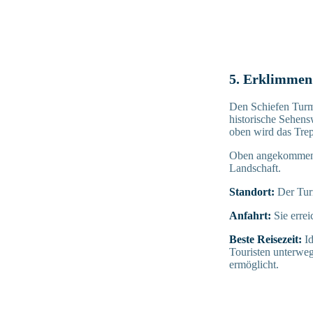
5. Erklimmen 
Den Schiefen Turm 
historische Sehens
oben wird das Tre
Oben angekommen, 
Landschaft.
Standort:
Der Tur
Anfahrt:
Sie erre
Beste Reisezeit:
I
Touristen unterwe
ermöglicht.