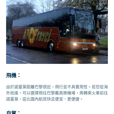
飛機：
由於諾曼第距離巴黎很近，飛行並不具實用性。若您從海
外抵達，可以選擇飛往巴黎戴高樂機場，再轉乘火車前往
諾曼第，這比國內航班快且便宜、更便捷。
自駕：