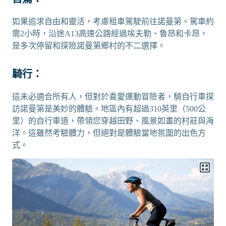
如果追求自由和靈活，考慮租車駕駛前往諾曼第。駕車約
需2小時，沿途A13高速公路經過埃夫勒、魯昂和卡昂，
是多次停留和探險諾曼第鄉村的不二選擇。
騎行：
這未必適合所有人，但對於喜愛運動冒險者，騎自行車探
訪諾曼第是美妙的體驗。地區內有超過310英里（500公
里）的自行車道，帶領您穿越田野、風景如畫的村莊與海
洋。這雖然考驗體力，但絕對是體驗當地氛圍的出色方
式。