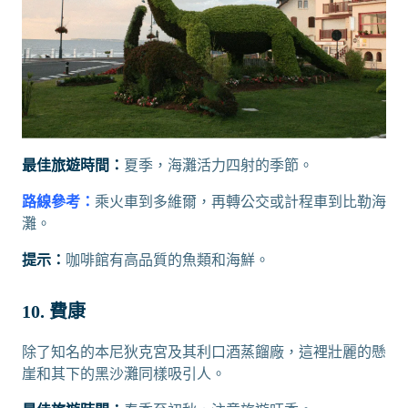
最佳旅遊時間：
夏季，海灘活力四射的季節。
路線參考：
乘火車到多維爾，再轉公交或計程車到比勒海
灘。
提示：
咖啡館有高品質的魚類和海鮮。
10. 費康
除了知名的本尼狄克宮及其利口酒蒸餾廠，這裡壯麗的懸
崖和其下的黑沙灘同樣吸引人。