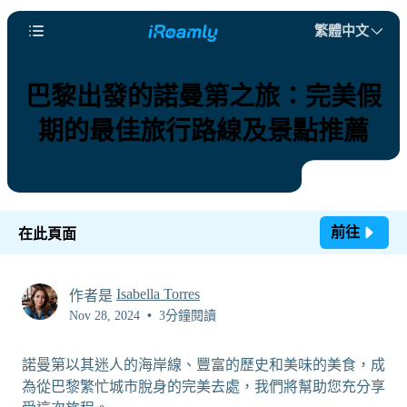
繁體中文
巴黎出發的諾曼第之旅：完美假
期的最佳旅行路線及景點推薦
前往
在此頁面
Isabella Torres
作者是
Nov 28, 2024
•
3分鐘閱讀
諾曼第以其迷人的海岸線、豐富的歷史和美味的美食，成
為從巴黎繁忙城市脫身的完美去處，我們將幫助您充分享