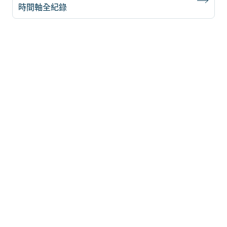
時間軸全紀錄
support@iroamly.com
熱門國家
美國
英國
與我們合作
土耳其
批發平台