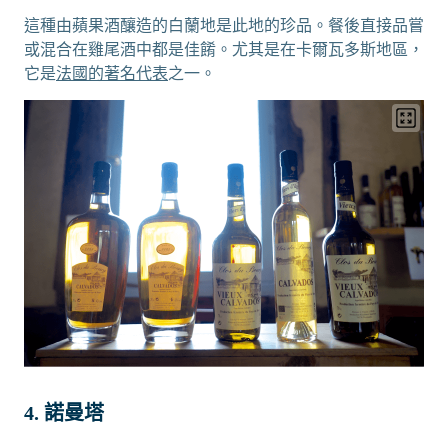
這種由蘋果酒釀造的白蘭地是此地的珍品。餐後直接品嘗
或混合在雞尾酒中都是佳餚。尤其是在卡爾瓦多斯地區，
它是
法國的著名代表
之一。
4. 諾曼塔