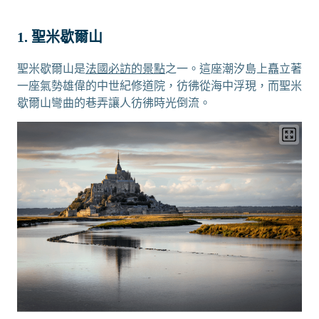
1. 聖米歇爾山
聖米歇爾山是
法國必訪的景點
之一。這座潮汐島上矗立著
一座氣勢雄偉的中世紀修道院，彷彿從海中浮現，而聖米
歇爾山彎曲的巷弄讓人彷彿時光倒流。