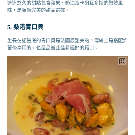
這道悠久的甜點包含蘋果、奶油及卡爾瓦多斯的微妙風
味，是頓飯完美的甜品選擇。
5. 桑港青口貝
生長在諾曼底的青口貝是法國最甜美的。傳統上是搭配炸
薯條享用的，也是品嘗此佳肴極好的藉口。