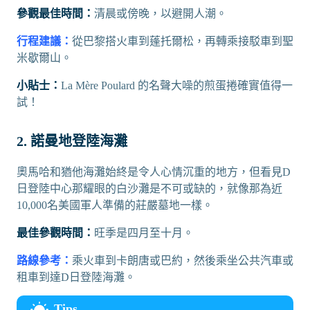
參觀最佳時間：
清晨或傍晚，以避開人潮。
行程建議：
從巴黎搭火車到蓬托爾松，再轉乘接駁車到聖
米歇爾山。
小貼士：
La Mère Poulard 的名聲大噪的煎蛋捲確實值得一
試！
2. 諾曼地登陸海灘
奧馬哈和猶他海灘始終是令人心情沉重的地方，但看見D
日登陸中心那耀眼的白沙灘是不可或缺的，就像那為近
10,000名美國軍人準備的莊嚴墓地一樣。
最佳參觀時間：
旺季是四月至十月。
路線參考：
乘火車到卡朗唐或巴約，然後乘坐公共汽車或
租車到達D日登陸海灘。