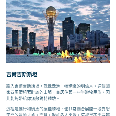
吉爾吉斯斯坦
踏入吉爾吉斯斯坦，就像走進一幅精緻的明信片。這個國
家四周環繞著壯麗的山脈，並居住著一些半遊牧民族，因
此能夠帶給你無數獨特體驗。
這裡是健行和騎馬的絕佳勝地，也非常適合展開一段異想
天開的冒險之旅。而且，對許多人來說，這裡是不需要辦