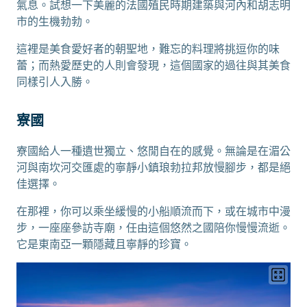
氣息。試想一下美麗的法國殖民時期建築與河內和胡志明
市的生機勃勃。
這裡是美食愛好者的朝聖地，難忘的料理將挑逗你的味
蕾；而熱愛歷史的人則會發現，這個國家的過往與其美食
同樣引人入勝。
寮國
寮國給人一種遺世獨立、悠閒自在的感覺。無論是在湄公
河與南坎河交匯處的寧靜小鎮琅勃拉邦放慢腳步，都是絕
佳選擇。
在那裡，你可以乘坐緩慢的小船順流而下，或在城市中漫
步，一座座參訪寺廟，任由這個悠然之國陪你慢慢流逝。
它是東南亞一顆隱藏且寧靜的珍寶。