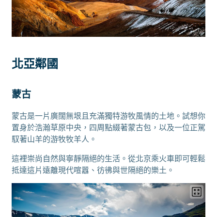
北亞鄰國
蒙古
蒙古是一片廣闊無垠且充滿獨特游牧風情的土地。試想你
置身於浩瀚草原中央，四周點綴著蒙古包，以及一位正駕
馭著山羊的游牧牧羊人。
這裡崇尚自然與寧靜隔絕的生活。從北京乘火車即可輕鬆
抵達這片遠離現代喧囂、彷彿與世隔絕的樂土。