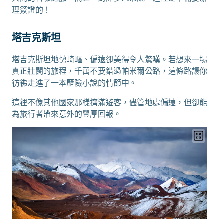
理簽證的！
塔吉克斯坦
塔吉克斯坦地勢崎嶇、偏遠卻美得令人驚嘆。若想來一場
真正壯闊的旅程，千萬不要錯過帕米爾公路，這條路讓你
彷彿走進了一本歷險小說的情節中。
這裡不像其他國家那樣擠滿遊客，儘管地處偏遠，但卻能
為旅行者帶來意外的豐厚回報。