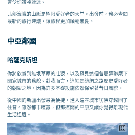
會令你讚嘆連連。
北部巍峨的山脈是極限愛好者的天堂。出發前，務必查閱
最新的旅行建議，讓旅程更加順暢無憂。
中亞鄰國
哈薩克斯坦
你將欣賞到無垠草原的壯觀，以及窺見這個曾屬蘇聯麾下
國家城市的舊貌。對我而言，這裡是絲綢之路歷史愛好者
的朝聖之地，因為許多基礎設施依然保留著昔日風貌。
從中國的新疆出發最為便捷，進入這座城市彷彿穿越回了
往昔。雖然都市喧囂，但那遼闊的平原又讓你覺得離現代
生活遙遠。