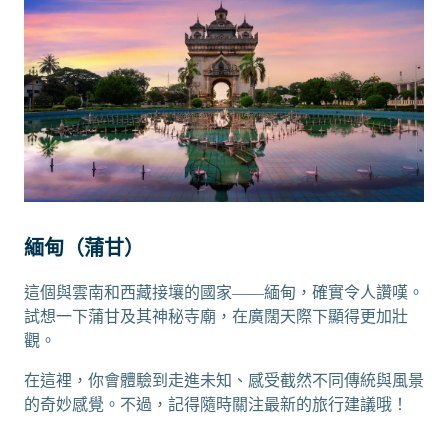
緬甸（蒲甘）
這個與雲南和西藏接壤的國家——緬甸，確實令人讚嘆。
試想一下蒲甘及其神秘寺廟，在廣闊天際下顯得更加壯
觀。
在這裡，你會體驗到走進未知、感受截然不同傳統與風景
的奇妙感覺。不過，記得隨時關注最新的旅行建議哦！