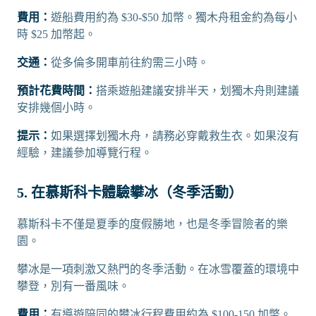
費用：
遊船費用約為 $30-$50 加幣。獨木舟租金約為每小
時 $25 加幣起。
交通：
從多倫多開車前往約需三小時。
預計花費時間：
搭乘遊船建議安排半天，划獨木舟則建議
安排幾個小時。
提示：
如果選擇划獨木舟，請務必穿戴救生衣。如果沒有
經驗，建議參加導覽行程。
5. 在慕斯科卡體驗攀冰（冬季活動）
慕斯科卡不僅是夏季的度假勝地，也是冬季冒險者的樂
園。
攀冰是一項刺激又熱門的冬季活動。在冰雪覆蓋的環境中
攀登，別有一番風味。
費用：
有導遊陪同的攀冰行程費用約為 $100-150 加幣。