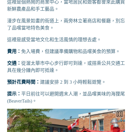
這裡是個熱鬧的商業中心，當地居民和遊客都會來此購買
新鮮農產品和手工藝品。
漫步在風景如畫的街道上，兩旁林立著商店和餐廳，別忘
了品嚐當地特色美食。
這裡是感受當地文化和生活風情的理想去處。
費用：
免入場費，但建議準備購物和品嚐美食的預算。
交通：
從渥太華市中心步行即可到達，或搭乘公共交通工
具在幾分鐘內即可抵達。
預計花費時間：
建議安排 2 到 3 小時輕鬆遊覽。
提示：
平日前往可以避開週末人潮，並品嚐美味的海狸尾
(BeaverTails)。