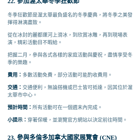
22. 參加渥太華冬季狂歡節
冬季狂歡節是渥太華最負盛名的冬季慶典，將冬季之美發
揮得淋漓盡致。
從在冰封的麗都運河上滑冰，到欣賞冰雕，再到現場表
演，精彩活動目不暇給。
把握二月，參與各式各樣的家庭活動與慶祝，盡情享受冬
季的樂趣。
費用：
多數活動免費，部分活動可能酌收費用。
交通：
交通便利，無論搭機或巴士皆可抵達，因其位於渥
太華市中心。
預計時間：
所有活動可在一個週末內完成。
小提示：
穿著保暖，並瀏覽官方網站以決定前往時間。
23. 參與多倫多加拿大國家展覽會 (CNE)