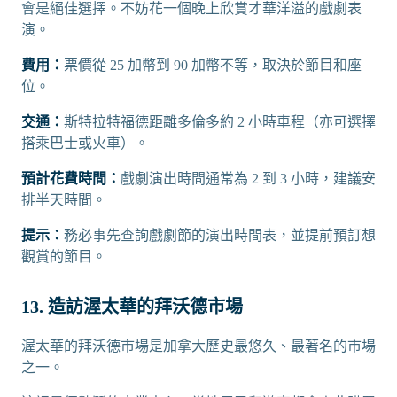
會是絕佳選擇。不妨花一個晚上欣賞才華洋溢的戲劇表
演。
費用：
票價從 25 加幣到 90 加幣不等，取決於節目和座
位。
交通：
斯特拉特福德距離多倫多約 2 小時車程（亦可選擇
搭乘巴士或火車）。
預計花費時間：
戲劇演出時間通常為 2 到 3 小時，建議安
排半天時間。
提示：
務必事先查詢戲劇節的演出時間表，並提前預訂想
觀賞的節目。
13. 造訪渥太華的拜沃德市場
渥太華的拜沃德市場是加拿大歷史最悠久、最著名的市場
之一。