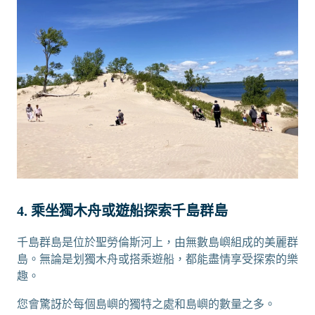
4. 乘坐獨木舟或遊船探索千島群島
千島群島是位於聖勞倫斯河上，由無數島嶼組成的美麗群
島。無論是划獨木舟或搭乘遊船，都能盡情享受探索的樂
趣。
您會驚訝於每個島嶼的獨特之處和島嶼的數量之多。