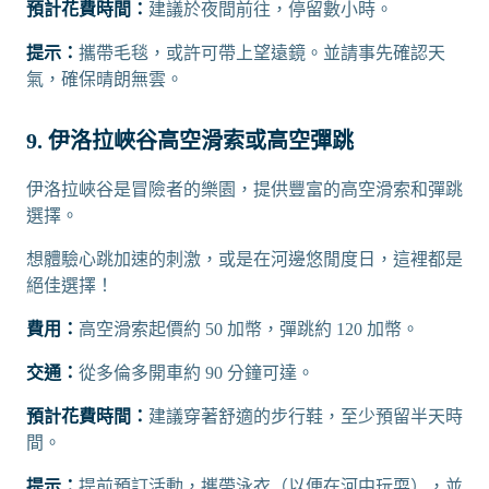
預計花費時間：
建議於夜間前往，停留數小時。
提示：
攜帶毛毯，或許可帶上望遠鏡。並請事先確認天
氣，確保晴朗無雲。
9. 伊洛拉峽谷高空滑索或高空彈跳
伊洛拉峽谷是冒險者的樂園，提供豐富的高空滑索和彈跳
選擇。
想體驗心跳加速的刺激，或是在河邊悠閒度日，這裡都是
絕佳選擇！
費用：
高空滑索起價約 50 加幣，彈跳約 120 加幣。
交通：
從多倫多開車約 90 分鐘可達。
預計花費時間：
建議穿著舒適的步行鞋，至少預留半天時
間。
提示：
提前預訂活動，攜帶泳衣（以便在河中玩耍），並