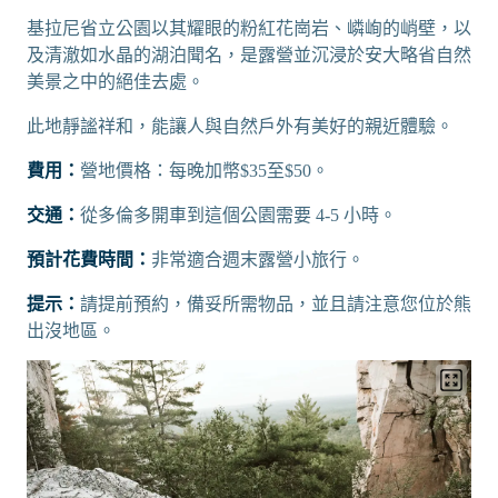
基拉尼省立公園以其耀眼的粉紅花崗岩、嶙峋的峭壁，以
及清澈如水晶的湖泊聞名，是露營並沉浸於安大略省自然
美景之中的絕佳去處。
此地靜謐祥和，能讓人與自然戶外有美好的親近體驗。
費用：
營地價格：每晚加幣$35至$50。
交通：
從多倫多開車到這個公園需要 4-5 小時。
預計花費時間：
非常適合週末露營小旅行。
提示：
請提前預約，備妥所需物品，並且請注意您位於熊
出沒地區。