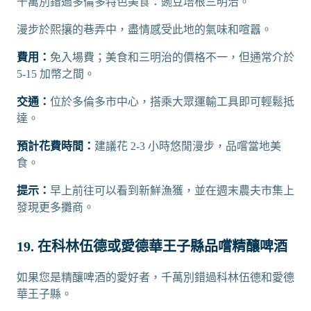
千萬別錯過多倫多特色美食：豌豆培根三明治。
漫步於熙攘的巷弄中，盡情感受此地的氣味和喧囂。
費用：
免入場費；美食和三明治的價格不一，但通常介於
5-15 加幣之間。
交通：
位於多倫多市中心，搭乘大眾運輸工具即可輕鬆抵
達。
預計花費時間：
建議花 2-3 小時悠閒漫步，品嚐當地美
食。
提示：
早上前往可以看到新鮮漁獲，並在週末農夫市集上
發現更多攤商。
19. 在科林伍德或愛德華王子縣品嚐精釀啤酒
如果您是精釀啤酒的愛好者，千萬別錯過科林伍德和愛德
華王子縣。