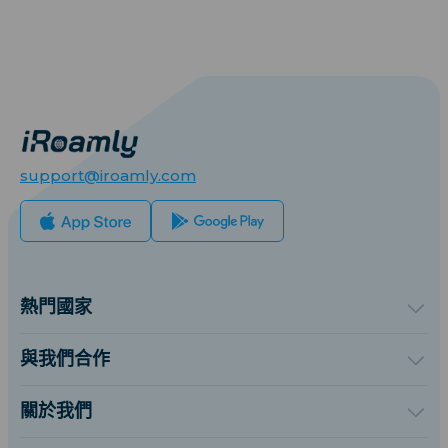
support@iroamly.com
熱門國家
美國
英國
與我們合作
土耳其
批發平台
法國
推薦及賺取
關於我們
泰國
聯盟計劃
關於iRoamly
日本
API 文檔