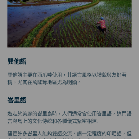
巽他語
巽他語主要在西爪哇使用，其語言風格以禮貌與友好著
稱，尤其在萬隆等地區尤為明顯。
峇里語
遊走於美麗的峇里島時，人們通常會使用峇里語，這門語
言與島上的文化傳統和各種儀式緊密相連.
儘管許多峇里人能夠雙語交流，講一定程度的印尼語，但