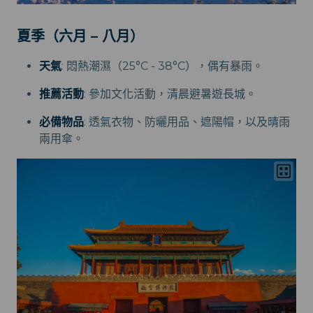
夏季（六月 – 八月）
天氣
: 悶熱潮濕（25°C - 38°C），偶有暴雨。
推薦活動
: 參加文化活動，清晨避暑遊長城。
必備物品
: 透氣衣物、防曬用品、遮陽帽，以及晴雨
兩用傘。