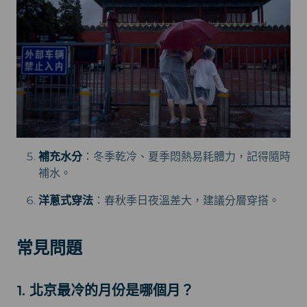
補充水分
：冬季乾冷、夏季悶熱易耗體力，記得隨時
補水。
洋蔥式穿法
：春秋季日夜溫差大，建議分層穿搭。
常見問題
1. 北京最冷的月份是哪個月？