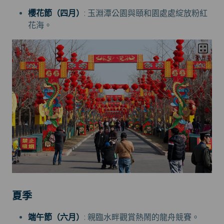
櫻花節（四月）
: 玉淵潭公園與頤和園處處綻放粉紅
花海。
夏季
端午節（六月）
: 親臨水畔觀賞熱鬧的龍舟競賽。