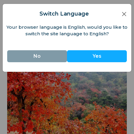
北京國際啤酒節（七月）
: 暢飲來自40餘國的啤酒。
Switch Language
秋季
Your browser language is English, would you like to
switch the site language to English?
中秋節（九月/十月）
: 品嚐月餅，共賞團圓明月。
香山紅葉節（十月）
: 沉浸於層林盡染的賞楓勝地。
No
Yes