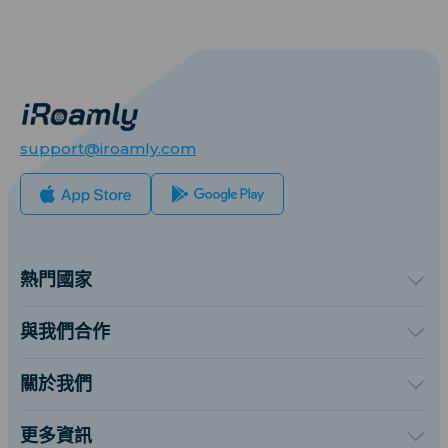
support@iroamly.com
熱門國家
美國
英國
與我們合作
土耳其
批發平台
法國
推薦及賺取
關於我們
泰國
聯盟計劃
關於iRoamly
日本
API 文檔
聯絡我們
義大利
更多資訊