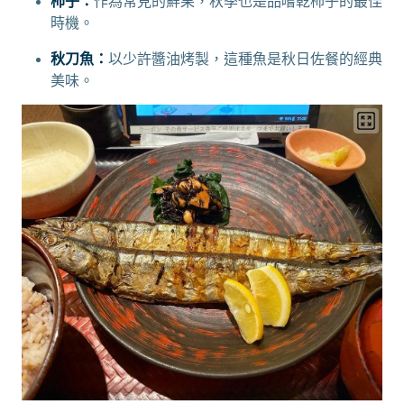
柿子：
作為常見的鮮果，秋季也是品嚐乾柿子的最佳
時機。
秋刀魚：
以少許醬油烤製，這種魚是秋日佐餐的經典
美味。