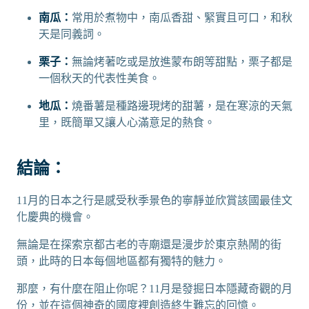
南瓜：
常用於煮物中，南瓜香甜、緊實且可口，和秋
天是同義詞。
栗子：
無論烤著吃或是放進蒙布朗等甜點，栗子都是
一個秋天的代表性美食。
地瓜：
燒番薯是種路邊現烤的甜薯，是在寒涼的天氣
里，既簡單又讓人心滿意足的熱食。
結論：
11月的日本之行是感受秋季景色的寧靜並欣賞該國最佳文
化慶典的機會。
無論是在探索京都古老的寺廟還是漫步於東京熱鬧的街
頭，此時的日本每個地區都有獨特的魅力。
那麼，有什麼在阻止你呢？11月是發掘日本隱藏奇觀的月
份，並在這個神奇的國度裡創造終生難忘的回憶。