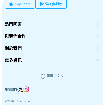
熱門國家
美國
英國
與我們合作
土耳其
批發平台
法國
推薦及賺取
關於我們
泰國
聯盟計劃
日本
關於iRoamly
API 文檔
義大利
聯絡我們
更多資訊
印度
支援中心
西班牙
數據計算器
eSIM 評論
繁體中文
作者團隊
eSIM 相容機型列表
eSIM 知識
關注我們:
©2026 iRoamly.com