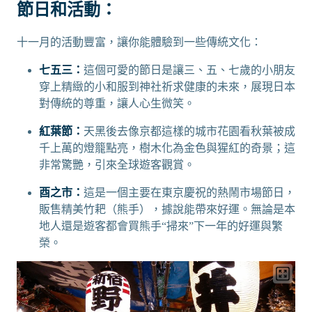
節日和活動：
十一月的活動豐富，讓你能體驗到一些傳統文化：
七五三：
這個可愛的節日是讓三、五、七歲的小朋友
穿上精緻的小和服到神社祈求健康的未來，展現日本
對傳統的尊重，讓人心生微笑。
紅葉節：
天黑後去像京都這樣的城市花園看秋葉被成
千上萬的燈籠點亮，樹木化為金色與猩紅的奇景；這
非常驚艷，引來全球遊客觀賞。
酉之市：
這是一個主要在東京慶祝的熱鬧市場節日，
販售精美竹耙（熊手），據說能帶來好運。無論是本
地人還是遊客都會買熊手“掃來”下一年的好運與繁
榮。