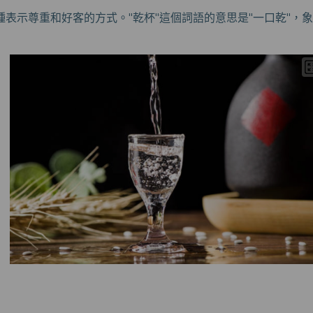
種表示尊重和好客的方式。"乾杯"這個詞語的意思是"一口乾"，