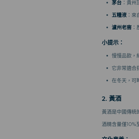
茅台
：貴州
五糧液
：來
瀘州老窖
：
小提示：
慢慢品飲，
它非常適合
在冬天，可
2. 黃酒
黃酒是中國傳統
酒精含量僅10%