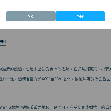
人們的日常生活中佔有舉足輕重的地位。無論是用於烹調還是作
促進情誼的方式。
No
Yes
僅是一種消費品；它更是連結人心的橋樑，無論在歡欣鼓舞的慶
型
物釀造的烈酒，也是中國最受青睞的酒類。它通常用高粱、小麥
酒力十足，酒精含量介於40%至60%之間。依風味可分為濃香
會文化體驗中佔據著重要地位，是節日、商業晚宴或婚禮上的重