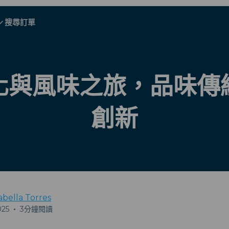
搜尋訂單
A - E
A - E
F - I
F - I
J - O
J - O
P - S
P - S
T - V
T - V
奧地利
歐洲
白俄羅斯
化與風味之旅，品味傳
柬埔寨
加拿大
克羅地亞
創新
塞浦路斯
厄瓜多爾
埃及
abella Torres
025
•
3分鐘閱讀
所有目的地