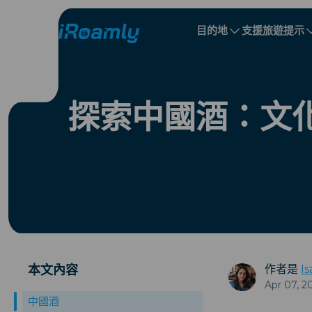
目的地
支援
旅遊提示
本地 eSIM
旅行行程
所有目的地
所有目的地
阿爾巴尼亞
中國
區域 eSIM
探索中國酒：文
保加利亞
剛果
多明尼加共和國
本文內容
作者是
Is
Apr 07, 2
中國酒