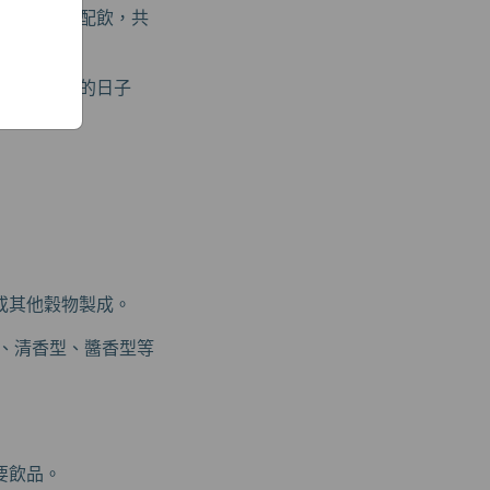
為餐桌上的配飲，共
典還是平凡的日子
或其他穀物製成。
型、清香型、醬香型等
要飲品。