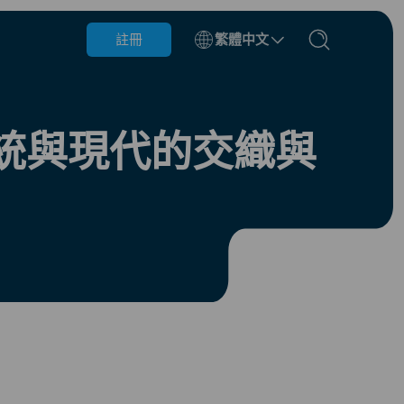
註冊
繁體中文
比利時
汶萊
統與現代的交織與
智利
中國
捷克共和國
丹麥
愛沙尼亞