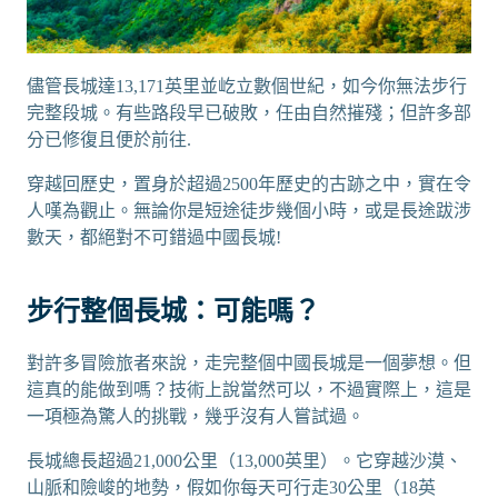
儘管長城達13,171英里並屹立數個世紀，如今你無法步行
完整段城。有些路段早已破敗，任由自然摧殘；但許多部
分已修復且便於前往.
穿越回歷史，置身於超過2500年歷史的古跡之中，實在令
人嘆為觀止。無論你是短途徒步幾個小時，或是長途跋涉
數天，都絕對不可錯過中國長城!
步行整個長城：可能嗎？
對許多冒險旅者來說，走完整個中國長城是一個夢想。但
這真的能做到嗎？技術上說當然可以，不過實際上，這是
一項極為驚人的挑戰，幾乎沒有人嘗試過。
長城總長超過21,000公里（13,000英里）。它穿越沙漠、
山脈和險峻的地勢，假如你每天可行走30公里（18英