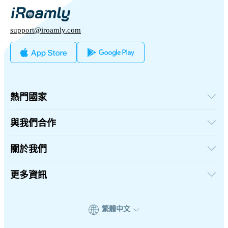
support@iroamly.com
熱門國家
美國
英國
與我們合作
土耳其
批發平台
法國
推薦及賺取
關於我們
泰國
聯盟計劃
日本
關於iRoamly
API 文檔
義大利
聯絡我們
更多資訊
印度
支援中心
西班牙
數據計算器
eSIM 評論
繁體中文
作者團隊
eSIM 相容機型列表