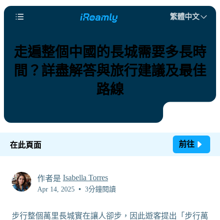
繁體中文
走遍整個中國的長城需要多長時
間？詳盡解答與旅行建議及最佳
路線
前往
在此頁面
Isabella Torres
作者是
Apr 14, 2025
•
3分鐘閱讀
步行整個萬里長城實在讓人卻步，因此遊客提出「步行萬