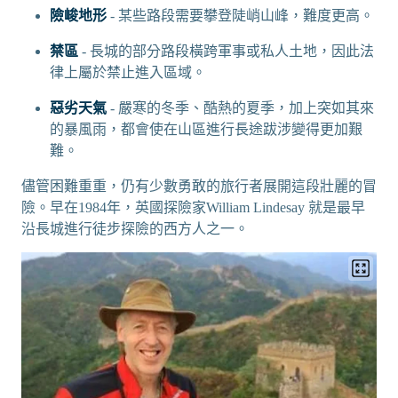
險峻地形
- 某些路段需要攀登陡峭山峰，難度更高。
禁區
- 長城的部分路段橫跨軍事或私人土地，因此法
律上屬於禁止進入區域。
惡劣天氣
- 嚴寒的冬季、酷熱的夏季，加上突如其來
的暴風雨，都會使在山區進行長途跋涉變得更加艱
難。
儘管困難重重，仍有少數勇敢的旅行者展開這段壯麗的冒
險。早在1984年，英國探險家William Lindesay 就是最早
沿長城進行徒步探險的西方人之一。