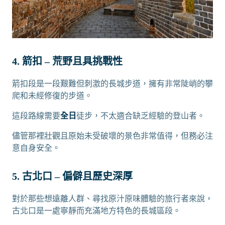
4. 箭扣 – 荒野且具挑戰性
箭扣段是一段艱難但刺激的長城步道，擁有非常陡峭的攀
爬和未經修復的步道。
這段路線需要
全日
徒步，不太適合缺乏經驗的登山者。
儘管那裡壯觀且原始未受破壞的景色非常值得，但務必注
意自身安全。
5. 古北口 – 偏僻且歷史深厚
對於那些想遠離人群、尋找原汁原味體驗的旅行者來說，
古北口是一處寧靜而充滿地方特色的長城區段。