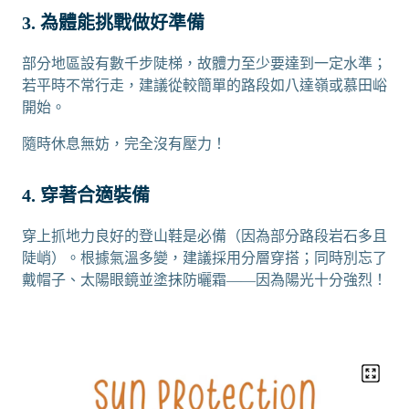
3. 為體能挑戰做好準備
部分地區設有數千步陡梯，故體力至少要達到一定水準；
若平時不常行走，建議從較簡單的路段如八達嶺或慕田峪
開始。
隨時休息無妨，完全沒有壓力！
4. 穿著合適裝備
穿上抓地力良好的登山鞋是必備（因為部分路段岩石多且
陡峭）。根據氣溫多變，建議採用分層穿搭；同時別忘了
戴帽子、太陽眼鏡並塗抹防曬霜——因為陽光十分強烈！