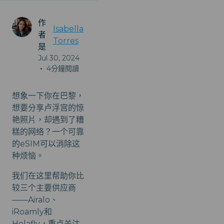
作
Isabella
者
Torres
是
Jul 30, 2024
•
4分鐘閱讀
想象一下你在巴黎，
想要分享卢浮宫的惊
艳照片，却遇到了糟
糕的网络？一个可靠
的eSIM可以消除这
种烦恼。
我们在这里帮助你比
较三个主要供应商
——Airalo、
iRoamly和
Holafly，重点关注