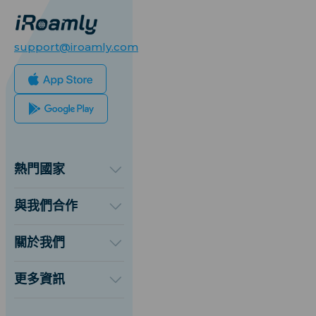
support@iroamly.com
熱門國家
美國
英國
與我們合作
土耳其
批發平台
法國
推薦及賺取
關於我們
泰國
聯盟計劃
關於iRoamly
日本
API 文檔
聯絡我們
義大利
更多資訊
印度
支援中心
西班牙
數據計算器