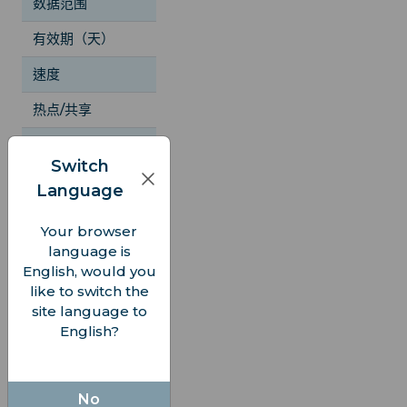
数据范围
1/2/3/5/10/20 GB
1/5/10/2
有效期（天）
7/15/30
1/3/5/7/10
速度
5G
4G
热点/共享
是
是
Bouygues
运营商
Orange/Bouygues/SFR
Mobile/O
Switch
Language
在线聊天机器
客户服务
在线聊天机器人
WhatsAp
Your browser
language is
English, would you
法国旅行eSIM
like to switch the
价格比较
site language to
English?
Airalo
iRoamly
7 天
總計: 1 GB, $4.50
無限量, $23.00
No