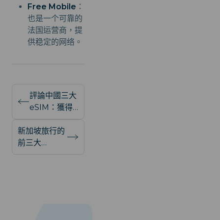
Free Mobile
：
也是一个可靠的
法国运营商，提
供稳定的网络。
評論中國三大
eSIM：獲得
最佳網絡連接
新加坡旅行的
與速度，無縫
前三大
旅行
eSIM：深入
評論與數據計
劃分析