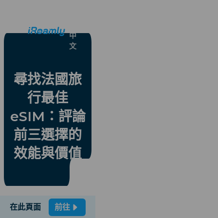
繁
體
中
文
尋找法國旅
行最佳
eSIM：評論
前三選擇的
效能與價值
在此頁面
前往