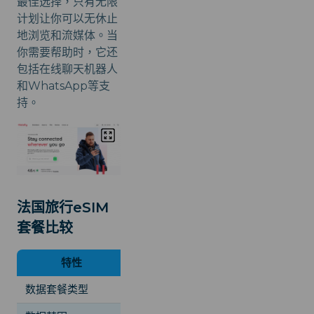
最佳选择，只有无限
计划让你可以无休止
地浏览和流媒体。当
你需要帮助时，它还
包括在线聊天机器人
和WhatsApp等支
持。
法国旅行eSIM
套餐比较
特性
Airalo
i
数据套餐类型
总量型
无限 / 日 /