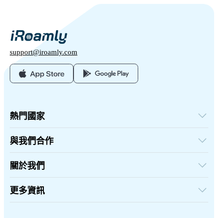
support@iroamly.com
熱門國家
美國
英國
與我們合作
土耳其
批發平台
法國
推薦及賺取
關於我們
泰國
聯盟計劃
日本
關於iRoamly
API 文檔
義大利
聯絡我們
更多資訊
印度
支援中心
西班牙
數據計算器