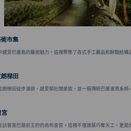
藝術市集
中感受巴厘島的藝術魅力，這裡聚集了各式手工藝品和鮮豔紡織
拉朗梯田
拉朗梯田徒步漫遊，感受那壯闊景致，並一窺傳統巴厘灌溉系統——
皇宮
走訪曾是巴厘前王府的烏布皇宮。這裡不僅建築巧奪天工，更是