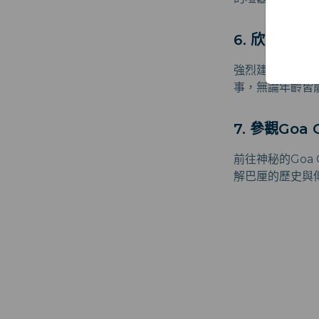
6. 欣賞傳統
強烈建議您在夜
事，無論年齡皆
7. 參觀Goa 
前往神秘的Goa
解巴厘的歷史與