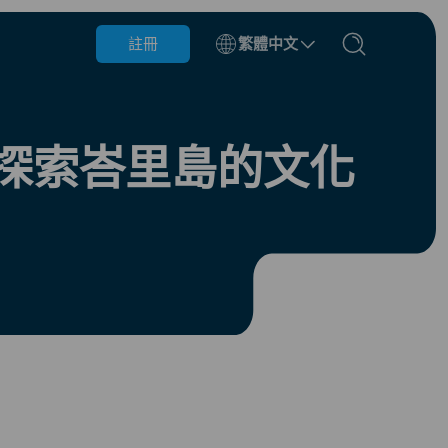
註冊
繁體中文
比利時
汶萊
探索峇里島的文化
智利
中國
捷克共和國
丹麥
愛沙尼亞