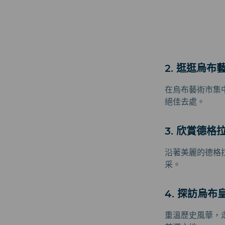
2. 逛逛烏布
在烏布藝術市集
絕佳去處。
3. 欣賞德格
沿著美麗的德格
采。
4. 探訪烏布
重溫歷史風華，