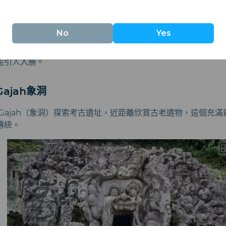
舞蹈秀
No
Yes
晚前往欣賞巴厘島的傳統舞蹈秀，悠揚音樂、華麗服飾與動人劇
能引人入勝。
Gajah象洞
 Gajah（象洞）探索考古遺址，近距離欣賞古老遺物，這個充
傳統。