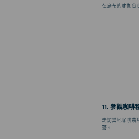
在烏布的瑜伽谷
11. 參觀咖
走訪當地咖啡農
藝。