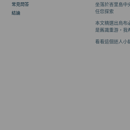
常見問答
坐落於峇里島中
任您探索
結論
本文精選出烏布
是舊識重游，我
看看這個迷人小