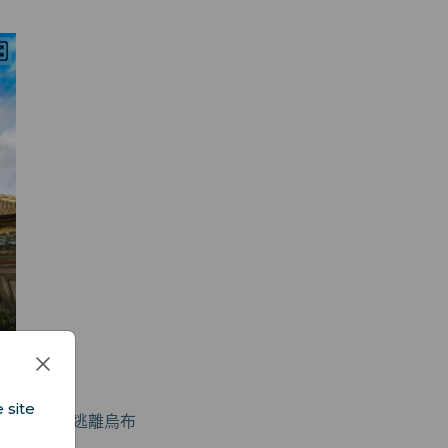
 site
景致，暫時逃離烏布