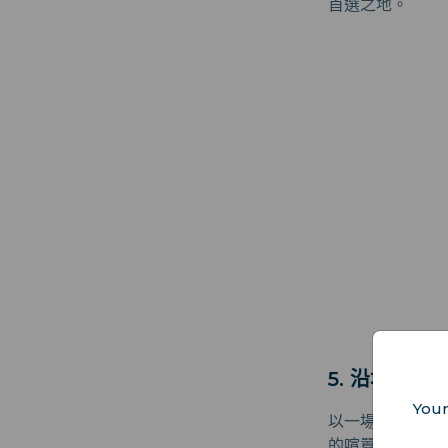
首選之地。
5. 沿坎普罕
Your
以一場充滿活力
的喧囂。