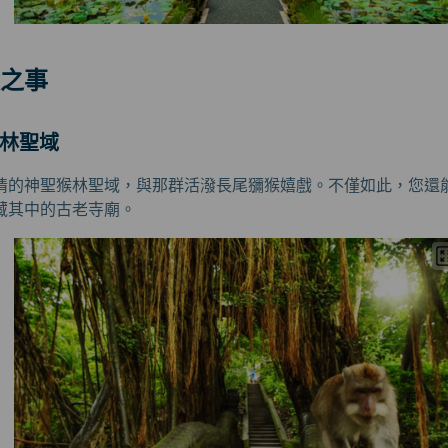
之事
猴林聖域
情的神聖猴林聖域，與那群活潑長尾獼猴嬉戲。不僅如此，您還
藏其中的古老寺廟。