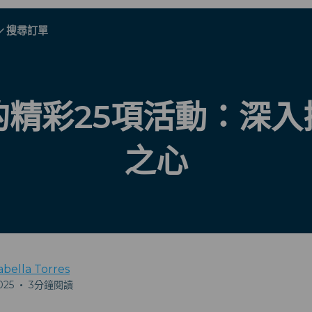
搜尋訂單
A - E
A - E
F - I
F - I
J - O
J - O
P - S
P - S
T - V
T - V
奧地利
歐洲
白俄羅斯
的精彩25項活動：深入
柬埔寨
加拿大
克羅地亞
之心
塞浦路斯
厄瓜多爾
埃及
abella Torres
025
•
3分鐘閱讀
所有目的地