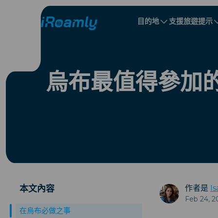
目的地
支援
旅遊提示
本地 eSIM
旅行行程
所有目的地
所有目的地
阿爾巴尼亞
中國
區域 eSIM
烏布最值得參加
保加利亞
剛果
多明尼加共和國
本文內容
作者是
Is
Feb 24, 2
在烏布必做之事