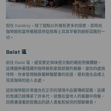
但在 Karaköy，除了甜點以外還有更多的探索，其時尚
咖啡館和當地餐館提供從經典土耳其早餐到創新菜餚的一
切。
Balat 區
前往 Balat 區，感受歷史與味道交融的親密用餐體驗。
這裡遍佈著隱藏的咖啡館和家庭經營的餐廳。當你四處徜
徉時，你會發現裝飾著鮮豔壁畫的街道，還有適合品嚐土
耳其咖啡的迷人去處。
這些咖啡館非常適合在正宗的環境中品嘗傳統菜餚，這裡
的食譜已經傳承了許多代。就像在當地人的客廳中用餐，
四周瀰漫著廚房飄出的誘人香氣和愉快的閒聊聲音。