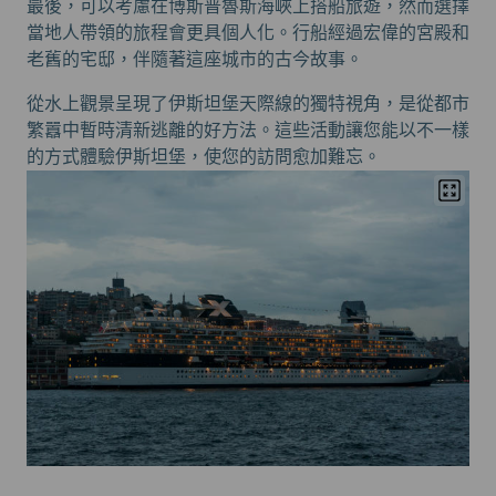
最後，可以考慮在博斯普魯斯海峽上搭船旅遊，然而選擇
當地人帶領的旅程會更具個人化。行船經過宏偉的宮殿和
老舊的宅邸，伴隨著這座城市的古今故事。
從水上觀景呈現了伊斯坦堡天際線的獨特視角，是從都市
繁囂中暫時清新逃離的好方法。這些活動讓您能以不一樣
的方式體驗伊斯坦堡，使您的訪問愈加難忘。