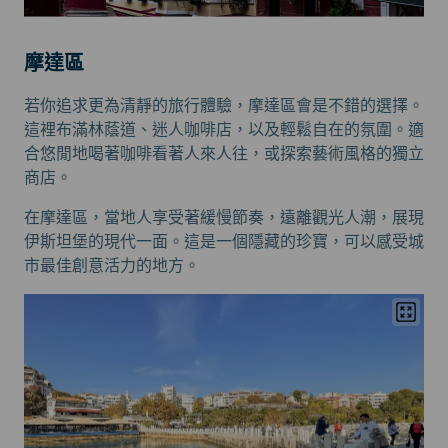
摩達區
若你追求更為清靜的旅行體驗，摩達區會是不錯的選擇。
這裡布滿林蔭道、迷人咖啡店，以及輕鬆自在的氛圍。適
合悠閒地喝著咖啡看著人來人往，或探索藝術風格的獨立
商店。
在摩達區，當地人享受著緩慢節奏，遠離觀光人潮，展現
伊斯坦堡的現代一面。這是一個隱藏的珍寶，可以感受城
市最佳創意活力的地方。