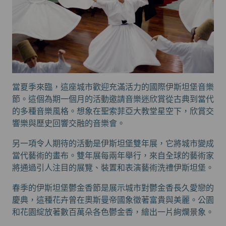
當夏季來臨，這座城市歡迎充滿活力的國際伊斯坦堡音樂
節。這個為期一個月的活動邀請音樂迷欣賞從古典到當代
的多種音樂風格。想象在聖索菲亞大教堂星空下，欣賞交
響樂與歷史回響交融的音樂會。
另一項令人期待的活動是伊斯坦堡雙年展，它將城市變成
當代藝術的畫布。雙年展每兩年舉行，來自全球的藝術家
將通過引人注目的展覽、裝置和表演藝術洗禮伊斯坦堡。
春季的伊斯坦堡鬱金香節是展示城市對鬱金香長久愛戀的
慶典，這種花卉曾在奧斯曼帝國象徵著富貴與美麗。公園
和花園綻放著數百萬朵各色鬱金香，繪出一片絢爛景象。