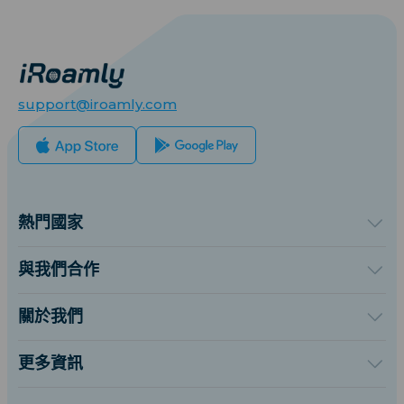
support@iroamly.com
熱門國家
美國
英國
與我們合作
土耳其
批發平台
法國
推薦及賺取
關於我們
泰國
聯盟計劃
關於iRoamly
日本
API 文檔
聯絡我們
義大利
更多資訊
印度
支援中心
西班牙
數據計算器