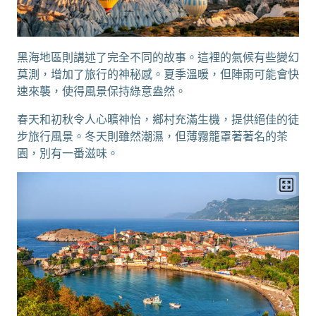
黑海地區則講述了完全不同的故事。這裡的氣候有些變幻
莫測，增加了旅行的神秘感。夏季溫暖，但陣雨可能會快
速來襲，使得風景保持綠意盎然。
春天和初秋令人心曠神怡，鄉村充滿生機，提供絕佳的徒
步旅行風景。冬天則雖然潮濕，但薄霧籠罩著著名的茶
園，別有一番滋味。