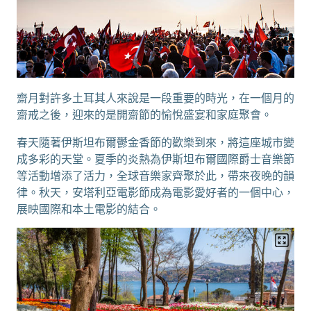
齋月對許多土耳其人來說是一段重要的時光，在一個月的
齋戒之後，迎來的是開齋節的愉悅盛宴和家庭聚會。
春天隨著伊斯坦布爾鬱金香節的歡樂到來，將這座城市變
成多彩的天堂。夏季的炎熱為伊斯坦布爾國際爵士音樂節
等活動增添了活力，全球音樂家齊聚於此，帶來夜晚的韻
律。秋天，安塔利亞電影節成為電影愛好者的一個中心，
展映國際和本土電影的結合。