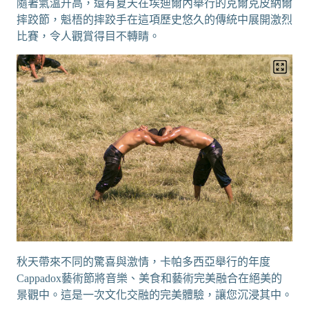
隨著氣溫升高，還有夏天在埃迪爾內舉行的克爾克皮納爾
摔跤節，魁梧的摔跤手在這項歷史悠久的傳統中展開激烈
比賽，令人觀賞得目不轉睛。
秋天帶來不同的驚喜與激情，卡帕多西亞舉行的年度
Cappadox藝術節將音樂、美食和藝術完美融合在絕美的
景觀中。這是一次文化交融的完美體驗，讓您沉浸其中。