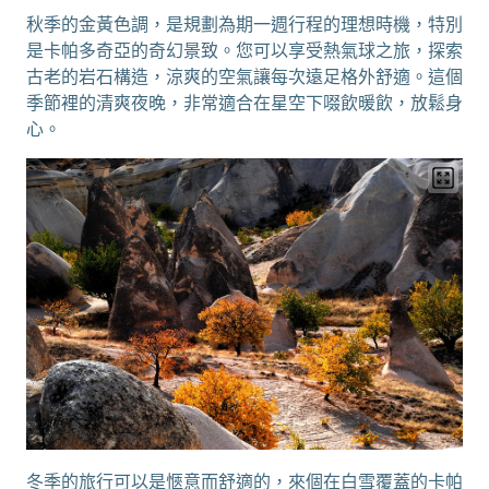
秋季的金黃色調，是規劃為期一週行程的理想時機，特別
是卡帕多奇亞的奇幻景致。您可以享受熱氣球之旅，探索
古老的岩石構造，涼爽的空氣讓每次遠足格外舒適。這個
季節裡的清爽夜晚，非常適合在星空下啜飲暖飲，放鬆身
心。
冬季的旅行可以是愜意而舒適的，來個在白雪覆蓋的卡帕