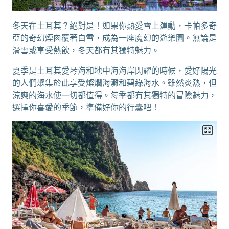
冬天在土耳其？絕對是！如果你熱愛雪上運動，卡帕多奇
亞的奇幻煙囪覆著白雪，成為一座魔幻的遊樂園。無論是
滑雪或享受熱飲，冬天都有其獨特魅力。
夏季是土耳其愛琴海和地中海海岸閃耀的時候，愛好陽光
的人們聚集於此享受燦爛海灘和碧綠海水。雖然炎熱，但
涼爽的海水使一切都值得。每季都有其獨特的冒險魅力，
選擇你喜愛的季節，準備好你的行囊吧！