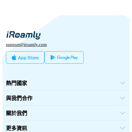
support@iroamly.com
熱門國家
美國
英國
與我們合作
土耳其
批發平台
法國
推薦及賺取
關於我們
泰國
聯盟計劃
日本
關於iRoamly
API 文檔
義大利
聯絡我們
更多資訊
印度