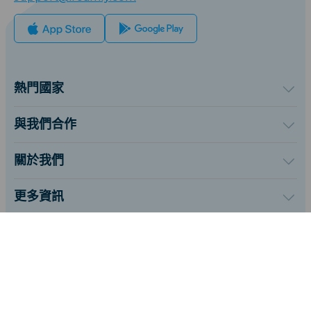
熱門國家
美國
英國
與我們合作
土耳其
批發平台
法國
推薦及賺取
關於我們
泰國
聯盟計劃
關於iRoamly
日本
API 文檔
聯絡我們
義大利
更多資訊
印度
支援中心
西班牙
數據計算器
eSIM 評論
繁體中文
作者團隊
eSIM 相容機型列表
關注我們:
eSIM 知識