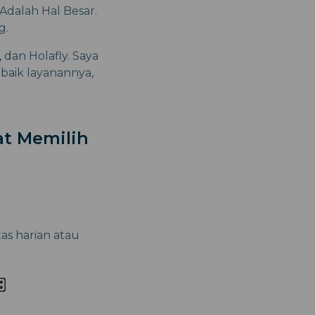
Adalah Hal Besar.
g.
 dan Holafly. Saya
aik layanannya,
at Memilih
s harian atau