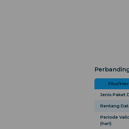
Perbanding
Fitur/Me
Jenis Paket 
Rentang Dat
Periode Vali
(hari)