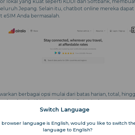
or lokal yang kuat seperti KDDI dan Softbank, membua
eluruh Jepang. Selain itu, chatbot online mereka dapa
 eSIM Anda bermasalah.
rkan berbagai opsi mulai dari batas harian, total, hingg
asuk paket dari 1 hingga 30 hari. Bekerja dengan opera
 KDDI, Softbank, dan DOCOMO, ini membawa Anda akses i
Switch Language
 pun Anda berada. Selain itu, iRoamly memiliki beberapa
 browser language is English, would you like to switch the
jangkau untuk membantu Anda jika Anda memiliki mas
language to English?