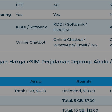
LTE
4G
3
hering
Yes
Yes
KDDI / Softbank /
KDDI / Softbank
K
DOCOMO
Online Chatbot /
O
Online Chatbot
WhatsApp/ Email / INS
an Harga eSIM Perjalanan Jepang: Airalo /
Airalo
iRoamly
Total: 1 GB, $4.50
Unlimited, $19.00
U
Total: 5 GB, $7.00
Total: 10 GB, $13.00