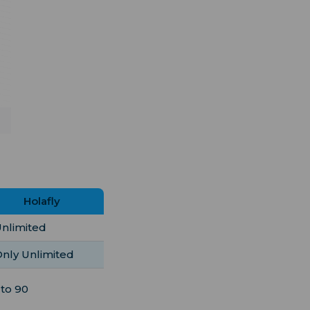
Holafly
nlimited
nly Unlimited
 to 90