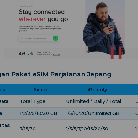
an Paket eSIM Perjalanan Jepang
rek
Airalo
iRoamly
Data
Total Type
Unlimited / Daily / Total
U
a
1/2/3/5/10/20 GB
1/5/10/20/Unlimited GB
O
ditas
7/15/30
1/3/5/7/10/15/20/30
1