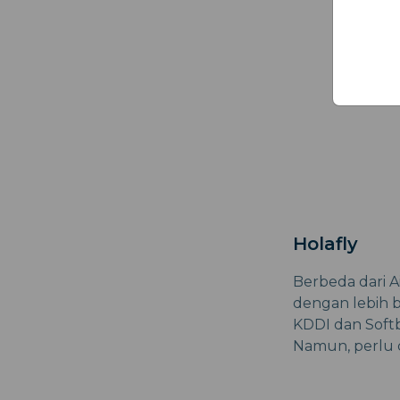
Holafly
Berbeda dari A
dengan lebih ba
KDDI dan Softb
Namun, perlu 