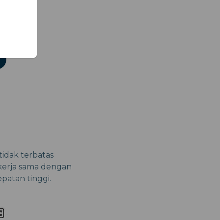
tidak terbatas
bekerja sama dengan
patan tinggi.