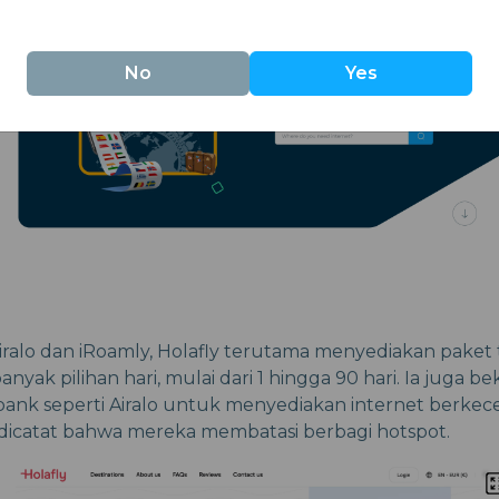
No
Yes
iralo dan iRoamly, Holafly terutama menyediakan paket 
nyak pilihan hari, mulai dari 1 hingga 90 hari. Ia juga 
ank seperti Airalo untuk menyediakan internet berkece
dicatat bahwa mereka membatasi berbagi hotspot.