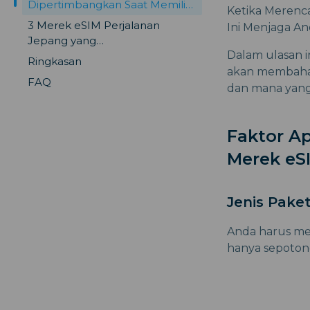
Dipertimbangkan Saat Memilih
Ketika Merenca
Merek eSIM Perjalanan?
3 Merek eSIM Perjalanan
Ini Menjaga A
Jepang yang
Dalam ulasan in
Direkomendasikan
Ringkasan
akan membahas
FAQ
dan mana yang 
Faktor A
Merek eS
Jenis Pake
Anda harus me
hanya sepoton