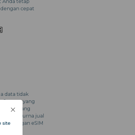
t Anda tetap
t dengan cepat
a data tidak
tor Jepang yang
nternet yang
 saluran purna jual
 site
alah dengan eSIM