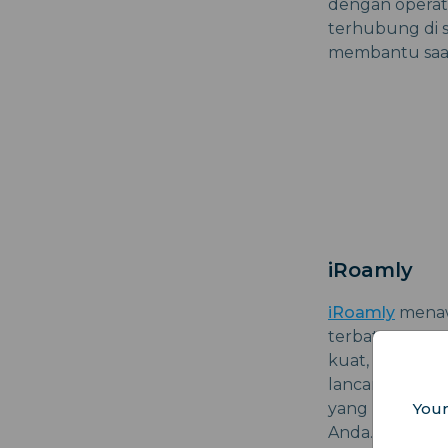
dengan operat
terhubung di s
membantu saat
iRoamly
iRoamly
menawa
terbatas, term
kuat, seperti
lancar di mana
Your
yang mudah di
Anda.