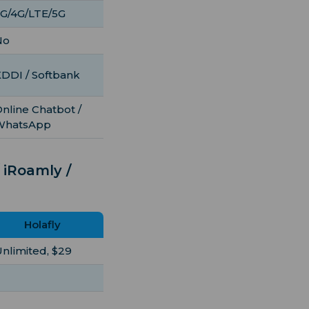
G/4G/LTE/5G
No
DDI / Softbank
nline Chatbot /
WhatsApp
 iRoamly /
Holafly
nlimited, $29