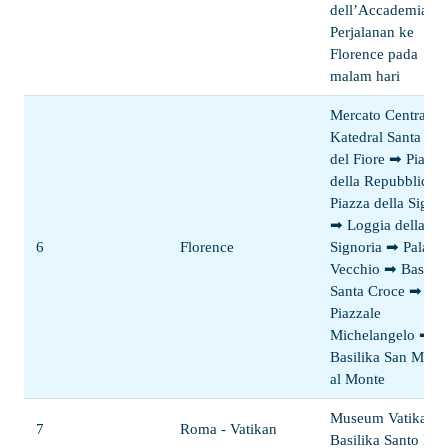
dell’Accademia ➡
Perjalanan ke
Florence pada
malam hari
Mercato Centrale 
Katedral Santa Mar
del Fiore ➡ Piazza
della Repubblica 
Piazza della Signor
➡ Loggia della
6
Florence
Signoria ➡ Palazz
Vecchio ➡ Basilik
Santa Croce ➡
Piazzale
Michelangelo ➡
Basilika San Minia
al Monte
Museum Vatikan,
7
Roma - Vatikan
Basilika Santo Pet