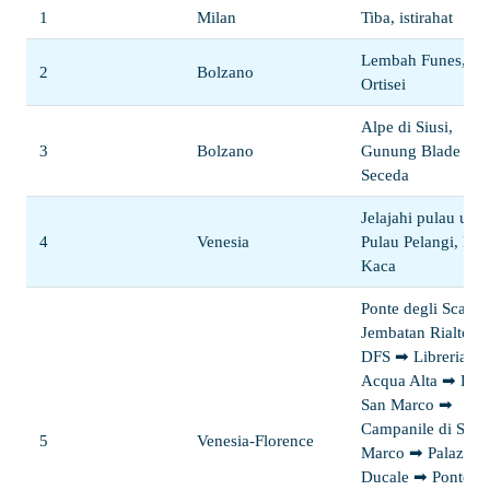
1
Milan
Tiba, istirahat
Lembah Funes, Ko
2
Bolzano
Ortisei
Alpe di Siusi,
3
Bolzano
Gunung Blade
Seceda
Jelajahi pulau uta
4
Venesia
Pulau Pelangi, Pul
Kaca
Ponte degli Scalzi
Jembatan Rialto ➡
DFS ➡ Libreria
Acqua Alta ➡ Piaz
San Marco ➡
Campanile di San
5
Venesia-Florence
Marco ➡ Palazzo
Ducale ➡ Ponte