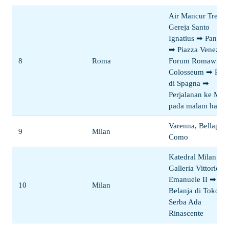
Air Mancur Trevi
Gereja Santo
Ignatius ➡ Panthe
➡ Piazza Venezia
8
Roma
Forum Romawi ➡
Colosseum ➡ Piaz
di Spagna ➡
Perjalanan ke Mila
pada malam hari
Varenna, Bellagio,
9
Milan
Como
Katedral Milan ➡
Galleria Vittorio
Emanuele II ➡
10
Milan
Belanja di Toko
Serba Ada
Rinascente