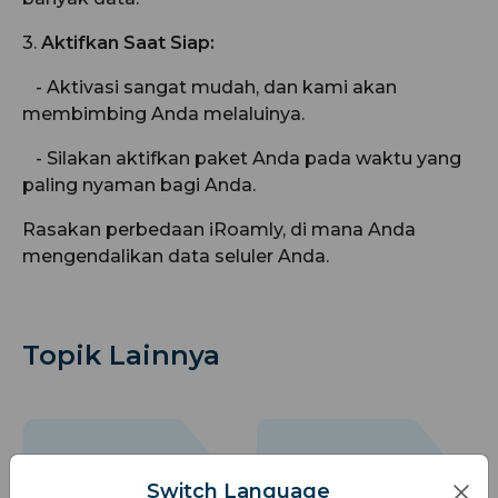
3.
Aktifkan Saat Siap:
- Aktivasi sangat mudah, dan kami akan
membimbing Anda melaluinya.
- Silakan aktifkan paket Anda pada waktu yang
paling nyaman bagi Anda.
Rasakan perbedaan iRoamly, di mana Anda
mengendalikan data seluler Anda.
Topik Lainnya
Switch Language