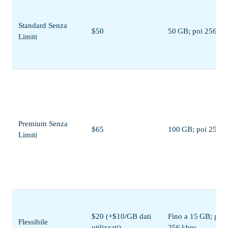
Standard Senza
$50
50 GB; poi 256 kb
Limiti
Premium Senza
$65
100 GB; poi 256 k
Limiti
$20 (+$10/GB dati
Fino a 15 GB; poi
Flessibile
utilizzati)
256 kbps