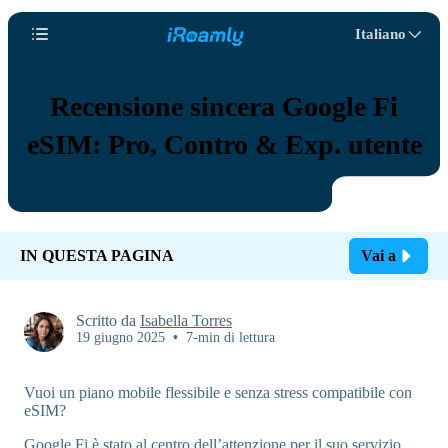
Italiano
Recensione sincera Google Fi
eSIM: Pro, Contro & Exp. utente
IN QUESTA PAGINA
Vai a
Scritto da
Isabella Torres
19 giugno 2025
•
7-min di lettura
Vuoi un piano mobile flessibile e senza stress compatibile con
eSIM?
Google Fi è stato al centro dell’attenzione per il suo servizio