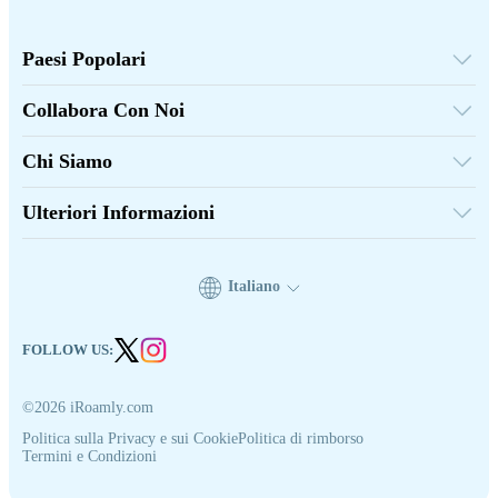
Paesi Popolari
Stati Uniti
Regno Unito
Collabora Con Noi
Turchia
Piattaforma all'Ingrosso
Francia
Segnala & Guadagna
Tailandia
Chi Siamo
Programma di Affiliazione
Giappone
Su iRoamly
Documenti API
Italia
Contattaci
India
Ulteriori Informazioni
Spagna
Centro Assistenza
Calcolatore di Dati
Recensioni eSIM
Squadra degli Autori
Italiano
Dispositivi eSIM supportati
Guida alla eSIM
FOLLOW US:
©2026 iRoamly.com
Politica sulla Privacy e sui Cookie
Politica di rimborso
Termini e Condizioni