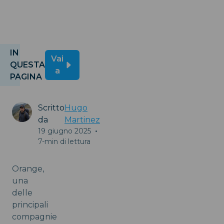
viaggi?
IN
Vai
QUESTA
a
PAGINA
Scritto
Hugo
da
Martinez
19 giugno 2025
•
7-min di lettura
Orange,
una
delle
principali
compagnie