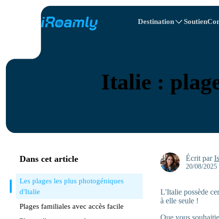
Destination
Soutien
Con
Itinéraire de voyage
eSIMs locaux
Toutes les destina
Toutes les destina
Albanie
Canada
eSIMs régionaux
Italie : pla
Bulgarie
Congo
République domi
Dans cet article
Écrit par
I
20/08/2025
Les plages les plus photogéniques
d'Italie
L'Italie possède ce
à elle seule !
Plages familiales avec accès facile
Que vous souhaitie