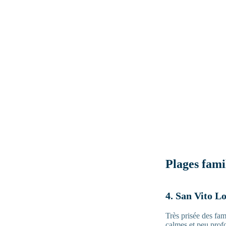
Plages famil
4. San Vito Lo
Très prisée des fam
calmes et peu prof