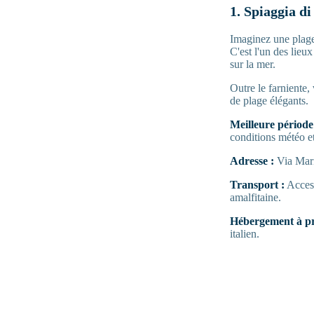
1. Spiaggia d
Imaginez une plage
C'est l'un des lieu
sur la mer.
Outre le farniente
de plage élégants.
Meilleure période 
conditions météo e
Adresse :
Via Mari
Transport :
Access
amalfitaine.
Hébergement à pr
italien.