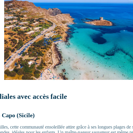
iales avec accès facile
 Capo (Sicile)
illes, cette communauté ensoleillée attire grâce à ses longues plages de s
ondes, idéales pour les enfants. Un maître-nageur sauveteur est même pr