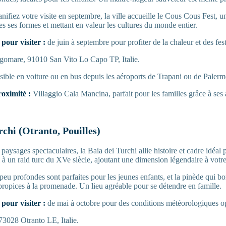
nifiez votre visite en septembre, la ville accueille le Cous Cous Fest, un
s ses formes et mettant en valeur les cultures du monde entier.
pour visiter :
de juin à septembre pour profiter de la chaleur et des fes
omare, 91010 San Vito Lo Capo TP, Italie.
ible en voiture ou en bus depuis les aéroports de Trapani ou de Palerm
oximité :
Villaggio Cala Mancina, parfait pour les familles grâce à ses a
rchi (Otranto, Pouilles)
aysages spectaculaires, la Baia dei Turchi allie histoire et cadre idéal p
à un raid turc du XVe siècle, ajoutant une dimension légendaire à votre 
 peu profondes sont parfaites pour les jeunes enfants, et la pinède qui bo
propices à la promenade. Un lieu agréable pour se détendre en famille.
pour visiter :
de mai à octobre pour des conditions météorologiques o
3028 Otranto LE, Italie.