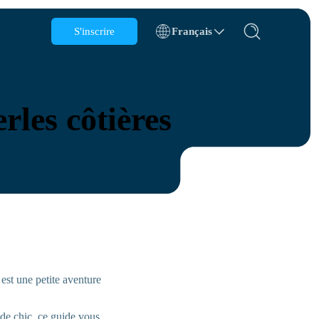
S'inscrire
Français
Belgique
Brunei
rles côtières
Chili
Chine
République tchèque
Danemark
Estonie
est une petite aventure
ions
de chic, ce guide vous