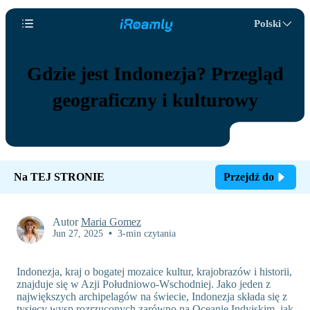
Polski
Gdzie jest Indonezja? Przegląd
geograficzny i kulturowy
Na TEJ STRONIE
Przejdź do
Autor
Maria Gomez
Jun 27, 2025
•
3-min czytania
Indonezja, kraj o bogatej mozaice kultur, krajobrazów i historii,
znajduje się w Azji Południowo-Wschodniej. Jako jeden z
największych archipelagów na świecie, Indonezja składa się z
tysięcy wysp rozrzuconych zarówno na Oceanie Indyjskim, jak