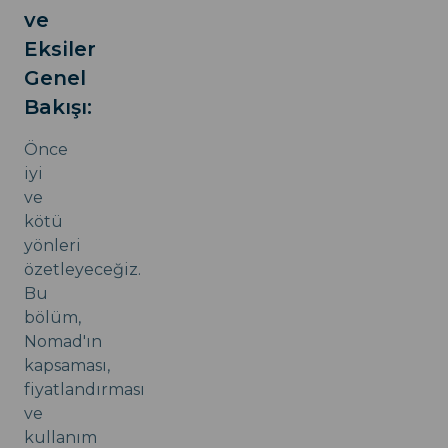
ve
Eksiler
Genel
Bakışı:
Önce
iyi
ve
kötü
yönleri
özetleyeceğiz.
Bu
bölüm,
Nomad'ın
kapsaması,
fiyatlandırması
ve
kullanım