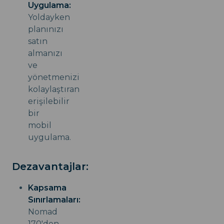
Uygulama:
Yoldayken
planınızı
satın
almanızı
ve
yönetmenizi
kolaylaştıran
erişilebilir
bir
mobil
uygulama.
Dezavantajlar:
Kapsama
Sınırlamaları:
Nomad
170'den