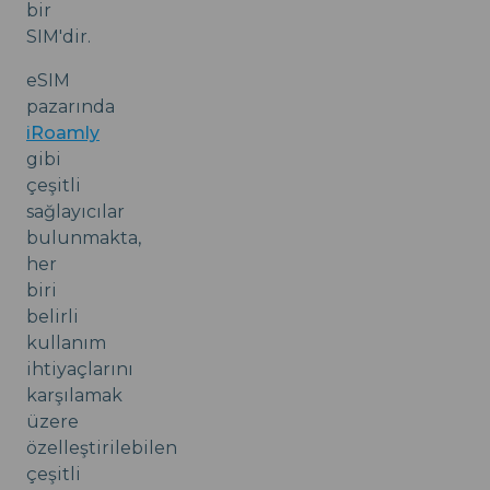
bir
SIM'dir.
eSIM
pazarında
iRoamly
gibi
çeşitli
sağlayıcılar
bulunmakta,
her
biri
belirli
kullanım
ihtiyaçlarını
karşılamak
üzere
özelleştirilebilen
çeşitli