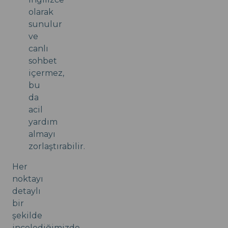
olarak
sunulur
ve
canlı
sohbet
içermez,
bu
da
acil
yardım
almayı
zorlaştırabilir.
Her
noktayı
detaylı
bir
şekilde
incelediğimizde,