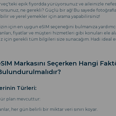
rveç'teki epik fiyordda yürüyorsunuz ve aileinizle nefes
orsunuz, ne gerekli? Güçlü bir ağ! Bu sayede fotoğraflar
ilir ve yerel yemekler için arama yapabilirsiniz!
izin için en uygun eSIM seçeneğini bulmanıza yardımcı
anları, fiyatlar ve müşteri hizmetleri gibi konuları ele ala
 için gerekli tüm bilgileri size sunacağım. Hadi ideal 
SIM Markasını Seçerken Hangi Fakt
ulundurulmalıdır?
erinin Türleri:
tür plan mevcuttur:
lar, her gün belirli bir miktar veri sınırı koyar.