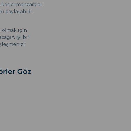
 kesici manzaraları
ı paylaşabilir,
 olmak için
cağız. İyi bir
eşleşmenizi
örler Göz