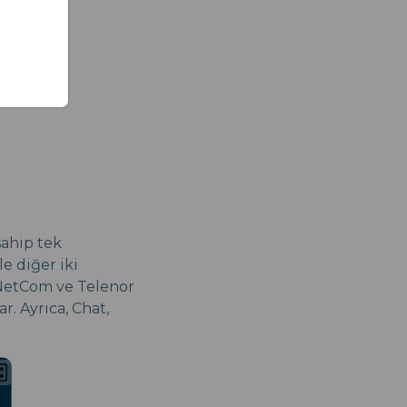
sahip tek
le diğer iki
, NetCom ve Telenor
r. Ayrıca, Chat,