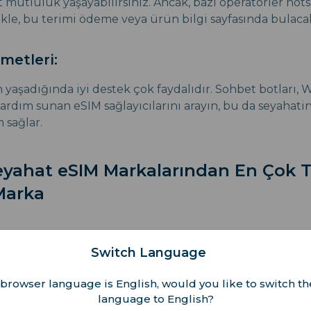
t mutluluk yaşayabilirsiniz. Ancak, bazı operatörler hot
likle, bu terimi ödeme veya ürün bilgi sayfasında bulacak
metleri:
n yaşadığında iyi destek çok faydalıdır. Sohbet botları,
ardım sunan eSIM sağlayıcılarını arayın, bu da seyahatini
m sağlar.
eyahat eSIM Markalarından En Çok T
Marka
Switch Language
ukla 7 ila 30 gün arasında değişen birkaç seçenekle tek
Norveç'in en büyük yerel operatörlerinden biri olan Telen
browser language is English, would you like to switch th
language to English?
ilere mükemmel hizmet ve geniş internet erişimi sağlar