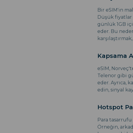
Bir eSIM'in mal
Düşük fiyatlar
günlük 1GB içi
eder. Bu neden
karşılaştırmak,
Kapsama Al
eSIM, Norveç't
Telenor gibi gü
eder. Ayrıca, 
edin, sinyal ka
Hotspot Pa
Para tasarrufu 
Örneğin, arkada