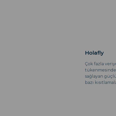
Holafly
Çok fazla veriy
tükenmesinden
sağlayan güçlü 
bazı kısıtlamala