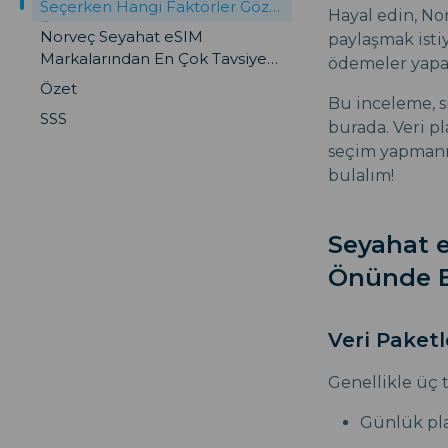
Seçerken Hangi Faktörler Göz
Hayal edin, No
Önünde Bulundurulmalıdır?
Norveç Seyahat eSIM
paylaşmak istiy
Markalarından En Çok Tavsiye
ödemeler yapab
Edilen 3 Marka
Özet
Bu inceleme, s
SSS
burada. Veri pl
seçim yapmanız
bulalım!
Seyahat e
Önünde B
Veri Paketl
Genellikle üç 
Günlük plan