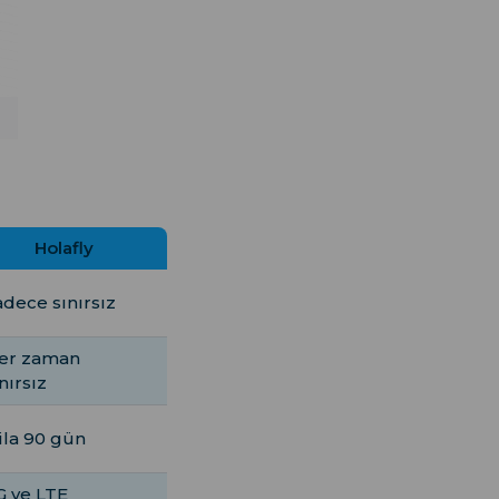
Holafly
adece sınırsız
er zaman
nırsız
 ila 90 gün
G ve LTE