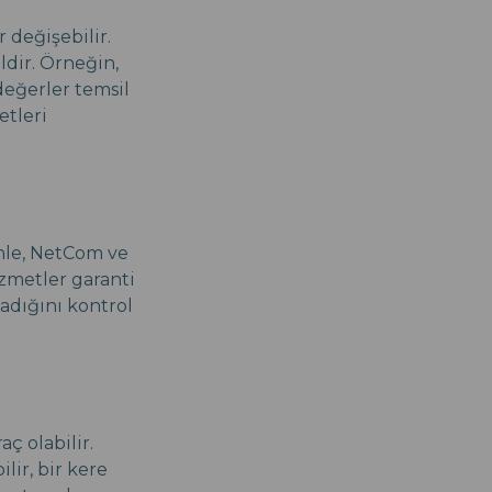
 değişebilir.
ldir. Örneğin,
değerler temsil
etleri
nle, NetCom ve
izmetler garanti
madığını kontrol
ç olabilir.
lir, bir kere