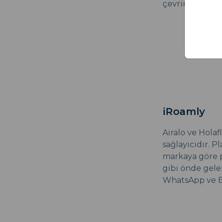
çevrimiçi sohb
iRoamly
Airalo ve Holaf
sağlayıcıdır. P
markaya göre p
gibi önde gelen
WhatsApp ve E-p