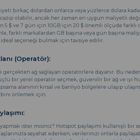
iyeti birkaç dolardan onlarca veya yüzlerce dolara kadar
 cazip olabilir, ancak her zaman en uygun maliyetli deği
n 5 $ ve 7 gün için 10GB için 20 $ önemli ölçüde farklı 
le, farklı markalardan GB başına veya gün başına maliy
 ideal seçeneği bulmak için tavsiye edilir.
anı (Operatör):
e gerçekten ağ sağlayan operatörlere dayanır. Bu nede
çlü bir yerel operatör seçmek, güvenilir bir ağ ve iyi h
kapsama alanının kırsal ve banliyö bölgelere ulaşıp ulaş
ybını önlemek için.
ylaşımı:
yapmak ister misiniz? Hotspot paylaşımı kullanışlı bir ara
şlarınızla seyahat ederken, verilerinizi onlarla paylaşabi