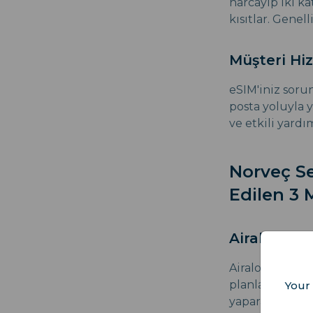
harcayıp iki ka
kısıtlar. Genel
Müşteri Hiz
eSIM'iniz soru
posta yoluyla y
ve etkili yardı
Norveç S
Edilen 3 
Airalo
Airalo, çoğunl
planlar sunar. 
Your 
yaparak müşter