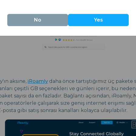
et botu ile çoğu eSIM sorununu çözebilirsiniz.
No
Yes
ly'ın aksine,
iRoamly
daha önce tartıştığımız üç pakete 
lanları çeşitli GB seçenekleri ve günleri içerir, bu neden
aket sayısı da en fazladır. Bağlantı açısından, iRoamly
 operatörlerle çalışarak size geniş internet erişimi sağla
osta gibi satış sonrası kanalları kolayca ulaşılabilir.