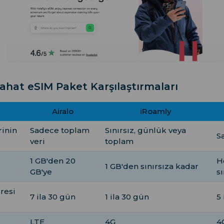
ahat eSIM Paket Karşılaştırmaları
Airalo
iRoamly
rinin
Sadece toplam
Sınırsız, günlük veya
S
veri
toplam
1 GB'den 20
H
1 GB'den sınırsıza kadar
GB'ye
sı
üresi
7 ila 30 gün
1 ila 30 gün
5
LTE
4G
4