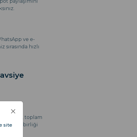
spot paylaşımını
sınız.
 WhatsApp ve e-
z sırasında hızlı
avsiye
 bir paket, toplam
or ile işbirliği
e site
. Ayrıca,