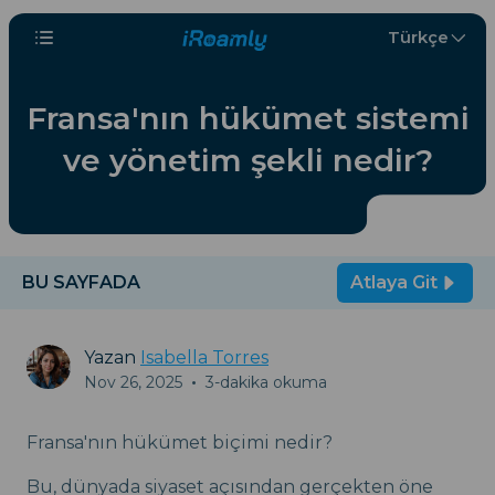
Türkçe
Fransa'nın hükümet sistemi
ve yönetim şekli nedir?
BU SAYFADA
Atlaya Git
Yazan
Isabella Torres
Nov 26, 2025
•
3-dakika okuma
Fransa'nın hükümet biçimi nedir?
Bu, dünyada siyaset açısından gerçekten öne