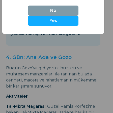
Mdina'da bir butik otel düşünün.
No
Yes
Muhteşem manzaraları ve tarihi mimariyi
yakalamak için bir kamera getirin.
4. Gün: Ana Ada ve Gozo
Bugün Gozo'ya gidiyoruz; huzuru ve
muhteşem manzaraları ile tanınan bu ada
cenneti, macera ve rahatlamanın mükemmel
bir karışımını sunuyor.
Aktiviteler
:
Tal-Mixta Mağarası
: Güzel Ramla Körfezi'ne
bakan Tal-Mixta Mağarası, sadece harika bir