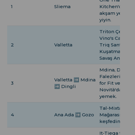
1
Sliema
Kitchen'de
akşam yemeği
yiyin.
Triton Çeşmesi
Vino's Cafe Bar
2
Valletta
Triq Sant Anto
Kuşatma Çanı
Savaş Anıtı
Mdina, Dingli
Falezleri, Food
Valletta ➡ Mdina
3
for Fit ve
➡ Dingli
Novità'da
yemek.
Tal-Mixta
4
Ana Ada ➡ Gozo
Mağarası'nı
keşfedin.
It-Tieqa tad-