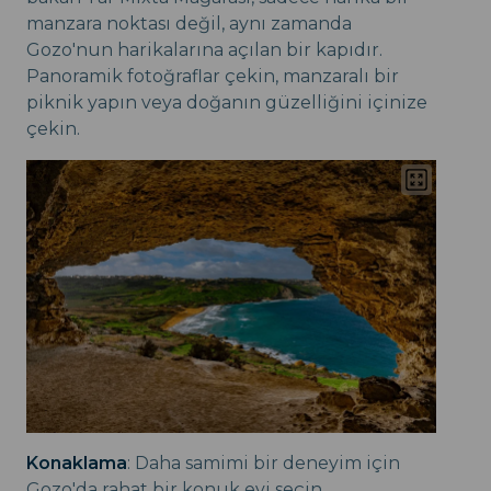
manzara noktası değil, aynı zamanda
Gozo'nun harikalarına açılan bir kapıdır.
Panoramik fotoğraflar çekin, manzaralı bir
piknik yapın veya doğanın güzelliğini içinize
çekin.
Konaklama
: Daha samimi bir deneyim için
Gozo'da rahat bir konuk evi seçin.