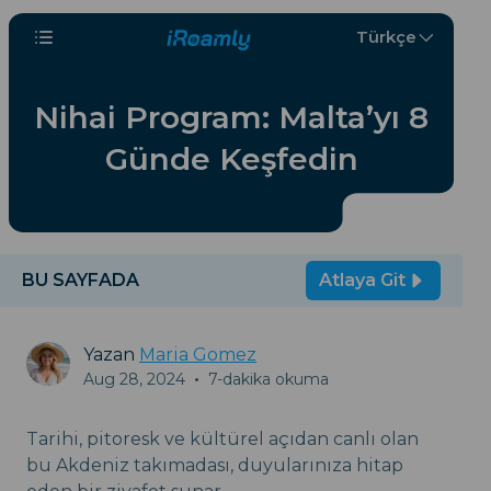
Türkçe
Nihai Program: Malta’yı 8
Günde Keşfedin
BU SAYFADA
Atlaya Git
Yazan
Maria Gomez
Aug 28, 2024
•
7-dakika okuma
Tarihi, pitoresk ve kültürel açıdan canlı olan
bu Akdeniz takımadası, duyularınıza hitap