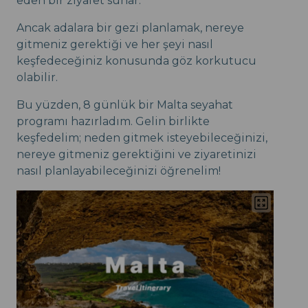
eden bir ziyafet sunar.
Ancak adalara bir gezi planlamak, nereye
gitmeniz gerektiği ve her şeyi nasıl
keşfedeceğiniz konusunda göz korkutucu
olabilir.
Bu yüzden, 8 günlük bir Malta seyahat
programı hazırladım. Gelin birlikte
keşfedelim; neden gitmek isteyebileceğinizi,
nereye gitmeniz gerektiğini ve ziyaretinizi
nasıl planlayabileceğinizi öğrenelim!