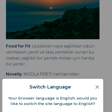
Food for Fit
: Lezzetten veya sağlıktan ödün
vermeyen, yerel ve taze yemekler sunan bu
mekan, sağlıklı bir yemek molası için harika
bir yerdir.
Novelty
: NICOLA PRETI tatlılarından
kendinize bir ziyafet çekin; yaratıcı
yaklaşımları kadar lezzetiyle de ünlü olan bu
Switch Language
tatlılar, bir günün sonunda ideal bir ödül
Your browser language is English, would you
olacaktır.
like to switch the site language to English?
Konaklama
: Eşsiz ve tarihi bir deneyim için