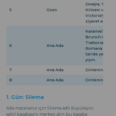
Dwejra, Ta' Pin
5
Gozo
Kilisesi ve
Victoria'yı
ziyaret edin.
Karamelli
Brunch Cafe,
Trattoria
6
Ana Ada
Romana Zero
Sei'de yemek
yiyin.
7
Ana Ada
Dinlenin.
8
Ana Ada
Dinlenin, Dönü
1. Gün: Sliema
Ada maceranız için Sliema adlı büyüleyici
sahil kasabasını merkez alın; bu kasaba