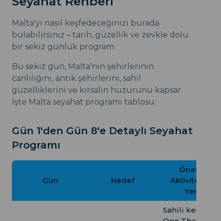
Seyahat Rehberi
Malta'yı nasıl keşfedeceğinizi burada
bulabilirsiniz – tarih, güzellik ve zevkle dolu
bir sekiz günlük program.
Bu sekiz gün, Malta'nın şehirlerinin
canlılığını, antik şehirlerini, sahil
güzelliklerini ve kırsalın huzurunu kapsar.
İşte Malta seyahat programı tablosu:
Gün 1'den Gün 8'e Detaylı Seyahat
Programı
Önerilen
Gün
Hedef
Aktiviteler ve
Yerler
Sahili keşfedin
One Thai