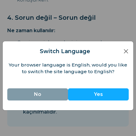
4. Sorun değil – Sorun değil
Ne zaman kullanılır:
Gayri resmi durumlar için uygundur.
Switch Language
Biri size küçük bir şey için teşekkür
ettiğinde.
Your browser language is English, would you like
to switch the site language to English?
Günlük konuşmalarda yaygındır.
No
Yes
Resmi veya profesyonel ortamlardan
kaçınılmalıdır.