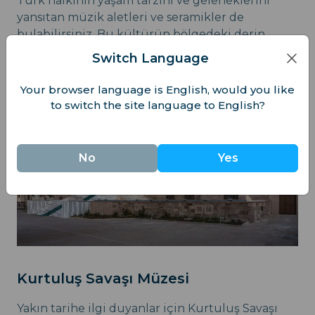
Türk halkının yaşam tarzını ve geleneklerini
yansıtan müzik aletleri ve seramikler de
bulabilirsiniz. Bu kültürün bölgedeki derin
köklerini keşfetmek her tarih meraklısının
Switch Language
hayalidir.
Your browser language is English, would you like
to switch the site language to English?
No
Yes
Kurtuluş Savaşı Müzesi
Yakın tarihe ilgi duyanlar için Kurtuluş Savaşı