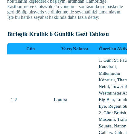
noktalarını keşfederek başlayın, ardından Cambridge,
Eastbourne ve Cotswolds’a yönelin – sonrasında ise başkente
geri dönüp alışveriş ve dinlenme ile seyahatinizi tamamlayın.
İşte bu harika seyahat hakkında daha fazla detay:
Birleşik Krallık 6 Günlük Gezi Tablosu
Gün
Varış Noktası
Önerilen Aktivitel
1. Gün: St. Paul's
Katedrali,
Millennium
Köprüsü, Thames
Nehri, Tower Brid
Westminster Abbey
1-2
Londra
Big Ben, London
Eye, Regent Street
2. Gün: British
Museum, Trafalgar
Square, National
Gallery, Chinatow