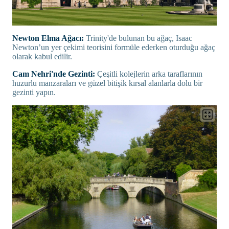
Newton Elma Ağacı:
Trinity'de bulunan bu ağaç, Isaac
Newton’un yer çekimi teorisini formüle ederken oturduğu ağaç
olarak kabul edilir.
Cam Nehri'nde Gezinti:
Çeşitli kolejlerin arka taraflarının
huzurlu manzaraları ve güzel bitişik kırsal alanlarla dolu bir
gezinti yapın.