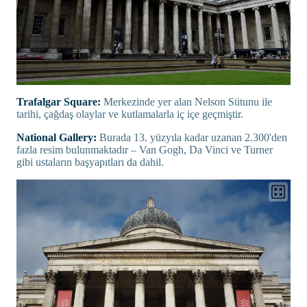
Trafalgar Square:
Merkezinde yer alan Nelson Sütunu ile
tarihi, çağdaş olaylar ve kutlamalarla iç içe geçmiştir.
National Gallery:
Burada 13. yüzyıla kadar uzanan 2.300'den
fazla resim bulunmaktadır – Van Gogh, Da Vinci ve Turner
gibi ustaların başyapıtları da dahil.