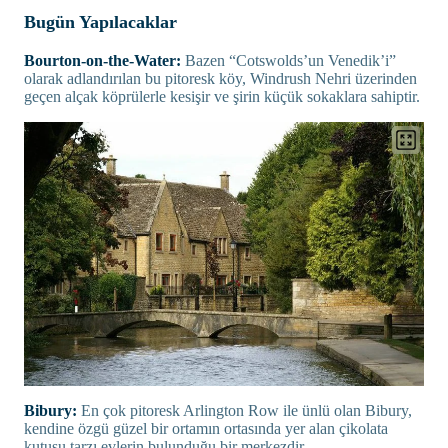
Bugün Yapılacaklar
Bourton-on-the-Water:
Bazen “Cotswolds’un Venedik’i”
olarak adlandırılan bu pitoresk köy, Windrush Nehri üzerinden
geçen alçak köprülerle kesişir ve şirin küçük sokaklara sahiptir.
Bibury:
En çok pitoresk Arlington Row ile ünlü olan Bibury,
kendine özgü güzel bir ortamın ortasında yer alan çikolata
kutusu tarzı evlerin bulunduğu bir merkezdir.