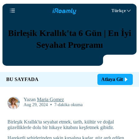
Türkçe
Birleşik Krallık'ta 6 Gün | En İyi
Seyahat Programı
BU SAYFADA
Atlaya Git
Yazan
Maria Gomez
Aug 29, 2024
•
7-dakika okuma
Birleşik Krallık'ta seyahat etmek, tarih, kültür ve doğal
güzelliklerle dolu bir hikaye kitabını keşfetmek gibidir.
Hareketli şehirlerinden sakin kırsalına kadar, göz ardı edilen