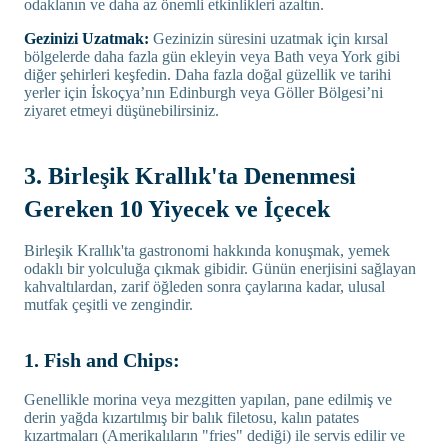
odaklanın ve daha az önemli etkinlikleri azaltın.
Gezinizi Uzatmak:
Gezinizin süresini uzatmak için kırsal
bölgelerde daha fazla gün ekleyin veya Bath veya York gibi
diğer şehirleri keşfedin. Daha fazla doğal güzellik ve tarihi
yerler için İskoçya’nın Edinburgh veya Göller Bölgesi’ni
ziyaret etmeyi düşünebilirsiniz.
3. Birleşik Krallık'ta Denenmesi
Gereken 10 Yiyecek ve İçecek
Birleşik Krallık'ta gastronomi hakkında konuşmak, yemek
odaklı bir yolculuğa çıkmak gibidir. Günün enerjisini sağlayan
kahvaltılardan, zarif öğleden sonra çaylarına kadar, ulusal
mutfak çeşitli ve zengindir.
1. Fish and Chips:
Genellikle morina veya mezgitten yapılan, pane edilmiş ve
derin yağda kızartılmış bir balık filetosu, kalın patates
kızartmaları (Amerikalıların "fries" dediği) ile servis edilir ve