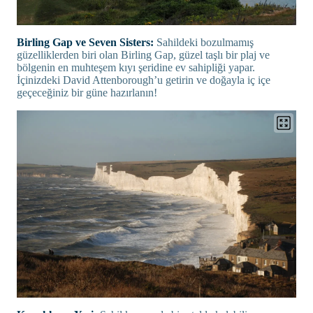
Birling Gap ve Seven Sisters:
Sahildeki bozulmamış
güzelliklerden biri olan Birling Gap, güzel taşlı bir plaj ve
bölgenin en muhteşem kıyı şeridine ev sahipliği yapar.
İçinizdeki David Attenborough’u getirin ve doğayla iç içe
geçeceğiniz bir güne hazırlanın!