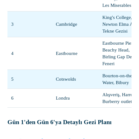
Les Miserables izle
King's College,
3
Cambridge
Newton Elma Ağac
Tekne Gezisi
Eastbourne Pier,
Beachy Head,
4
Eastbourne
Birling Gap Deniz
Feneri
Bourton-on-the-
5
Cotswolds
Water, Bibury
Alışveriş, Harrods,
6
Londra
Burberry outlet
Gün 1'den Gün 6'ya Detaylı Gezi Planı