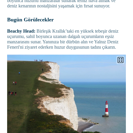
boyunca huzurlu manzaralar sunarak temiz hava almak ve
deniz kenarının nostaljisini yaşamak için fırsat sunuyor.
Bugün Görülecekler
Beachy Head:
Birleşik Krallık’taki en yüksek tebeşir deniz
uçurumu, sahil boyunca uzanan dalgalı uçurumların eşsiz
manzarasını sunar. Yanınıza bir dürbün alın ve Yalnız Deniz
Feneri'ni ziyaret ederken huzur duygusunun tadını çıkarın.