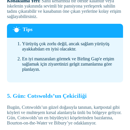
Konaklama Yeri:
Sahil kenarında bir otelde kalabilir veya
iskelenin yakınında sevimli bir pansiyona yerleşerek sahilin
tadını çıkarabilir ve kasabanın öne çıkan yerlerine kolay erişim
sağlayabilirsiniz.
Yürüyüş çok zorlu değil, ancak sağlam yürüyüş
ayakkabıları en iyisi olacaktır.
En iyi manzaraları görmek ve Birling Gap'e erişim
sağlamak için ziyaretinizi gelgit zamanlarına göre
planlayın.
5. Gün: Cotswolds’un Çekiciliği
Bugün, Cotswolds’un güzel doğasıyla tanınan, kartpostal gibi
köyleri ve muhteşem kırsal alanlarıyla ünlü bu bölgeye geliyor.
Gün, Cotswolds’un en büyüleyici köşelerinden bazılarına,
Bourton-on-the-Water ve Bibury’ye odaklanıyor.