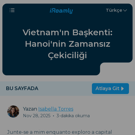
Türkçe
Vietnam'ın Başkenti:
Hanoi'nin Zamansız
Çekiciliği
BU SAYFADA
Atlaya Git
Yazan
Isabella Torres
Nov 28, 2025
•
3-dakika okuma
Junte-se a mim enquanto exploro a capital