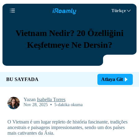
Türkçe
Vietnam Nedir? 20 Özelliğini
Keşfetmeye Ne Dersin?
BU SAYFADA
Atlaya Git
Yazan
Isabella Torres
Nov 28, 2025
•
5-dakika okuma
O Vietnam é um lugar repleto de história fascinante, tradições
ancestrais e paisagens impressionantes, sendo um dos países
mais cativantes da Ásia.