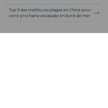
savoir
Top 9 des meilleures plages en Chine pour
votre prochaine escapade en bord de mer
support@iroamly.com
Pays populaires
États-Unis