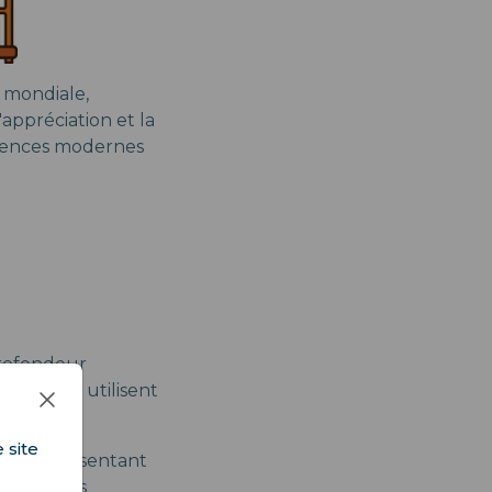
 mondiale,
appréciation et la
fluences modernes
 profondeur
s artistes utilisent
issus.
 site
vre représentant
ien, et les