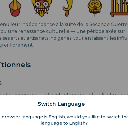
tenu leur indépendance à la suite de la Seconde Guerre
écu une renaissance culturelle — une période axée sur l'
 ses arts et artisanats indigènes, tout en laissant les in
grer librement.
itionnels
s
s indonésiens sont captivants et revigorants, alliant une
 grande sophistication. Le plus célèbre est le batik, où le
Switch Language
istante à la cire pour créer des motifs détaillés sur les t
 browser language is English, would you like to switch the
lement de magnifiques sculptures sur bois, chaque œu
language to English?
ifférentes, des créatures mythiques aux scènes du quotid