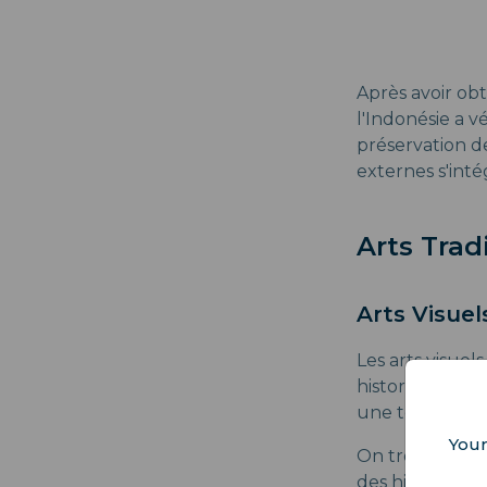
Après avoir ob
l'Indonésie a v
préservation de
externes s'inté
Arts Trad
Arts Visuel
Les arts visuel
historique à une
une teinture rés
Your
On trouve éga
des histoires d