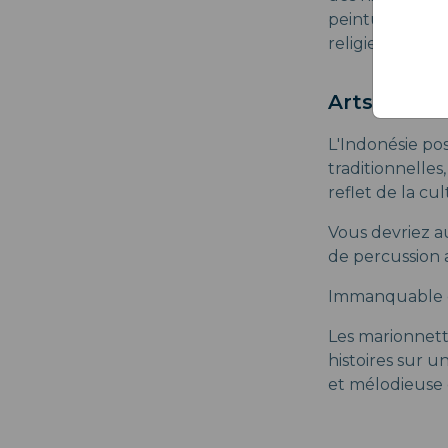
peintures tradi
religieux.
Arts de la 
L'Indonésie po
traditionnelle
reflet de la cu
Vous devriez a
de percussion 
Immanquable é
Les marionnett
histoires sur 
et mélodieuse 