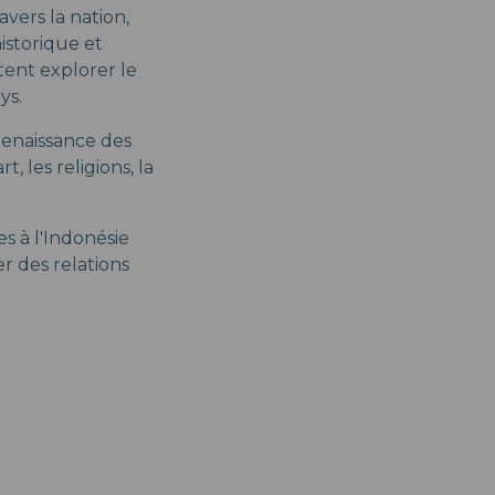
vers la nation,
historique et
tent explorer le
ays.
renaissance des
, les religions, la
es à l'Indonésie
r des relations