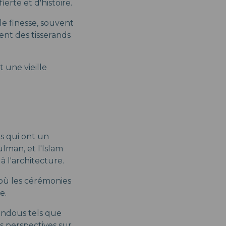
ierté et d'histoire.
le finesse, souvent
ent des tisserands
 une vieille
es qui ont un
lman, et l'Islam
à l'architecture.
 où les cérémonies
e.
indous tels que
es perspectives sur