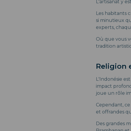
L'artisanat y es
Les habitants c
si minutieux qu
experts, chaqu
Où que vous vo
tradition artist
Religion e
L'Indonésie est
impact profond
joue un rôle im
Cependant, ce n
et offrandes qu
Des grandes mo
Prambanan et Be