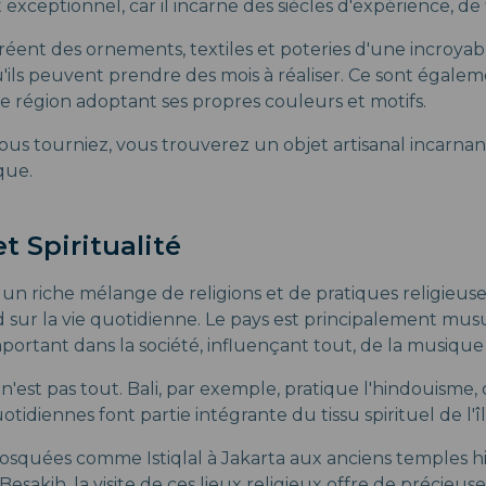
t exceptionnel, car il incarne des siècles d'expérience, de f
réent des ornements, textiles et poteries d'une incroyab
'ils peuvent prendre des mois à réaliser. Ce sont égalem
e région adoptant ses propres couleurs et motifs.
us tourniez, vous trouverez un objet artisanal incarnant
ique.
t Spiritualité
 un riche mélange de religions et de pratiques religieus
 sur la vie quotidienne. Le pays est principalement musu
portant dans la société, influençant tout, de la musique 
'est pas tout. Bali, par exemple, pratique l'hindouisme,
otidiennes font partie intégrante du tissu spirituel de l'îl
squées comme Istiqlal à Jakarta aux anciens temples h
sakih, la visite de ces lieux religieux offre de précieus