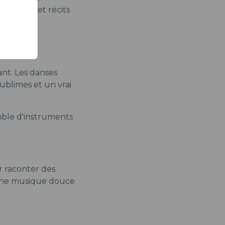
x contes et récits
ant. Les danses
ublimes et un vrai
mble d'instruments
r raconter des
c une musique douce