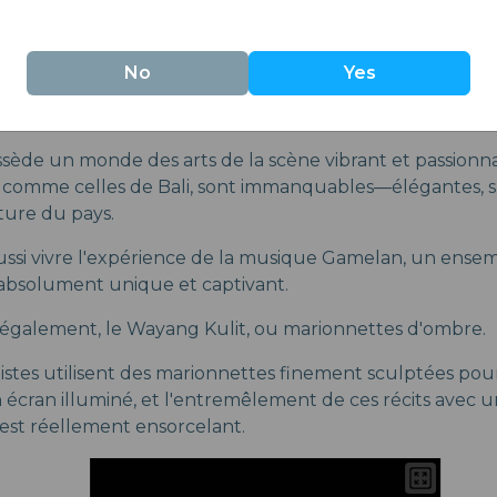
tionnelles, riches en couleurs, racontent souvent de vieu
No
Yes
Scène
ssède un monde des arts de la scène vibrant et passionn
s, comme celles de Bali, sont immanquables—élégantes, s
lture du pays.
ussi vivre l'expérience de la musique Gamelan, un ense
absolument unique et captivant.
galement, le Wayang Kulit, ou marionnettes d'ombre.
istes utilisent des marionnettes finement sculptées pou
un écran illuminé, et l'entremêlement de ces récits ave
est réellement ensorcelant.