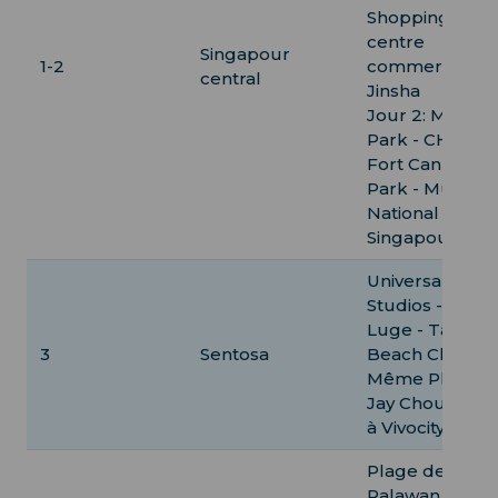
Shopping au
centre
Singapour
1-2
commercial
central
Jinsha
Jour 2: Merlion
Park - CHIJMES
Fort Canning
Park - Musée
National de
Singapour
Universal
Studios - Skyli
Luge - Tanjon
3
Sentosa
Beach Club -
Même Plage d
Jay Chou - Dîn
à Vivocity
Plage de
Palawan - Poin