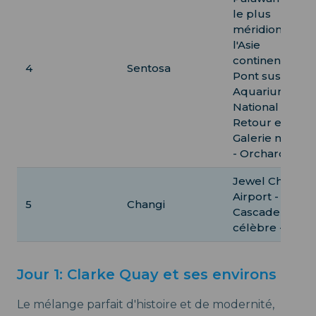
le plus
méridional de
l'Asie
continentale -
4
Sentosa
Pont suspendu
Aquarium
National -
Retour en ville 
Galerie nationa
- Orchard Roa
Jewel Changi
Airport -
5
Changi
Cascade
célèbre - Dépa
Jour 1: Clarke Quay et ses environs
Le mélange parfait d'histoire et de modernité,