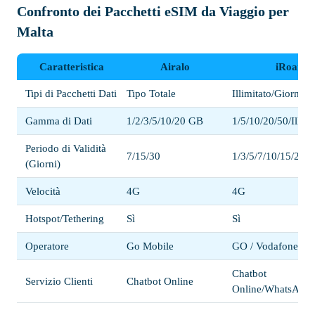
Confronto dei Pacchetti eSIM da Viaggio per
Malta
Caratteristica
Airalo
iRoamly
Tipi di Pacchetti Dati
Tipo Totale
Illimitato/Giornali
Gamma di Dati
1/2/3/5/10/20 GB
1/5/10/20/50/Illim
Periodo di Validità
7/15/30
1/3/5/7/10/15/20/3
(Giorni)
Velocità
4G
4G
Hotspot/Tethering
Sì
Sì
Operatore
Go Mobile
GO / Vodafone
Chatbot
Servizio Clienti
Chatbot Online
Online/WhatsApp/