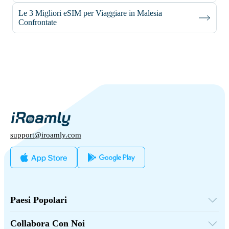
Le 3 Migliori eSIM per Viaggiare in Malesia
Confrontate
support@iroamly.com
Paesi Popolari
Stati Uniti
Regno Unito
Collabora Con Noi
Turchia