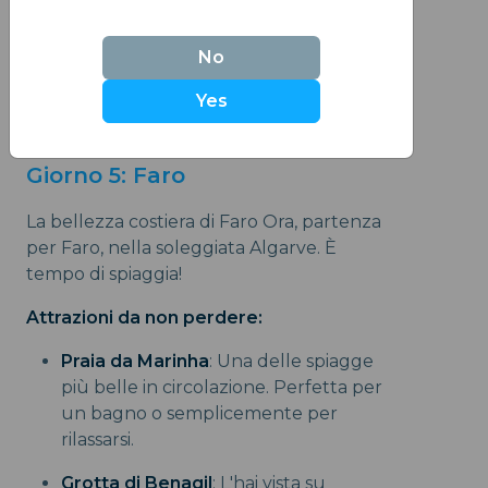
Acquista un biglietto combinato per
più attrazioni di Sintra per
No
risparmiare sui costi d'ingresso.
Yes
Giorno 5: Faro
La bellezza costiera di Faro Ora, partenza
per Faro, nella soleggiata Algarve. È
tempo di spiaggia!
Attrazioni da non perdere:
Praia da Marinha
: Una delle spiagge
più belle in circolazione. Perfetta per
un bagno o semplicemente per
rilassarsi.
Grotta di Benagil
: L'hai vista su