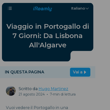
Italiano
Viaggio in Portogallo di
7 Giorni: Da Lisbona
All'Algarve
IN QUESTA PAGINA
Vai a
Scritto da
Hugo Martinez
21 agosto 2024
•
7-min di lettura
Vuoi vedere il Portogallo in una