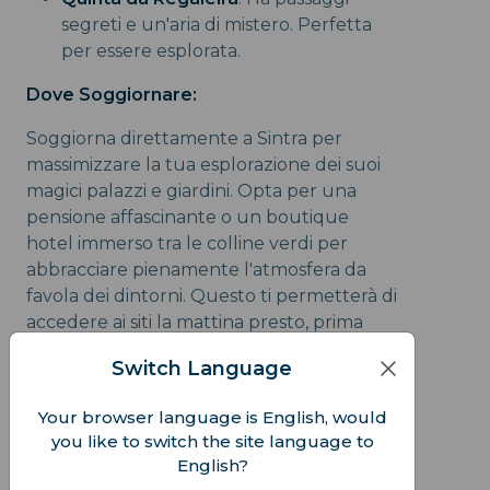
segreti e un'aria di mistero. Perfetta
per essere esplorata.
Dove Soggiornare:
Soggiorna direttamente a Sintra per
massimizzare la tua esplorazione dei suoi
magici palazzi e giardini. Opta per una
pensione affascinante o un boutique
hotel immerso tra le colline verdi per
abbracciare pienamente l'atmosfera da
favola dei dintorni. Questo ti permetterà di
accedere ai siti la mattina presto, prima
dell'arrivo delle folle, e di godere di un
Switch Language
rifugio tranquillo dopo una giornata di
visite turistiche.
Your browser language is English, would
you like to switch the site language to
English?