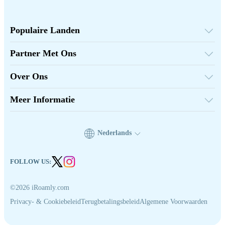
Populaire Landen
Verenigde Staten
Verenigd Koninkrijk
Partner Met Ons
Turkije
Groothandelsplatform
Frankrijk
Verwijs & Verdien
Thailand
Over Ons
Affiliate Programmama
Japan
Over iRoamly
API Documenten
Italië
Neem Contact Op
India
Meer Informatie
Spanje
Ondersteuningscentrum
Gegevenscalculator
eSIM Beoordelingen
Auteursteam
Nederlands
Ondersteunde eSIM-apparaten
eSIM-kennis
FOLLOW US:
©2026 iRoamly.com
Privacy- & Cookiebeleid
Terugbetalingsbeleid
Algemene Voorwaarden