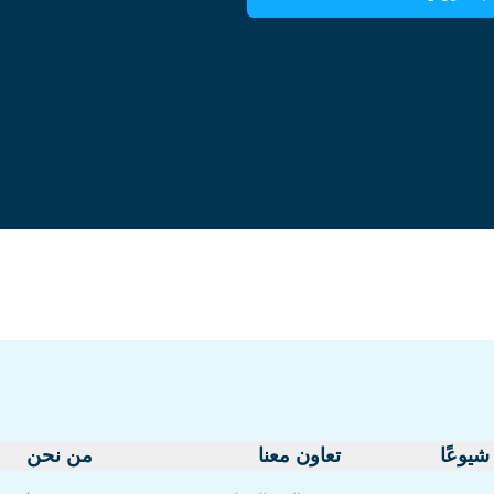
السلفادور
إستونيا
استكشف جميع الوجهات
شيوعًا
تعاون معنا
من نحن