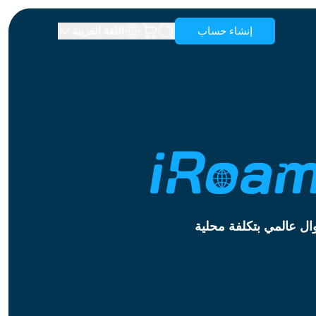
إنشاء حساب
اللغة العربية
أنغويلا
أنتيغوا وبربودا
أستراليا
النمسا
بربادوس
بيلاروسيا
البرازيل
بروناي
كندا
جزر كايمان
ال عالمي بتكلفة محلية
كولومبيا
جمهورية الكونغو الديمقراطية
كرواتيا
قبرص
جمهورية الدومينيكان
الإكوادور