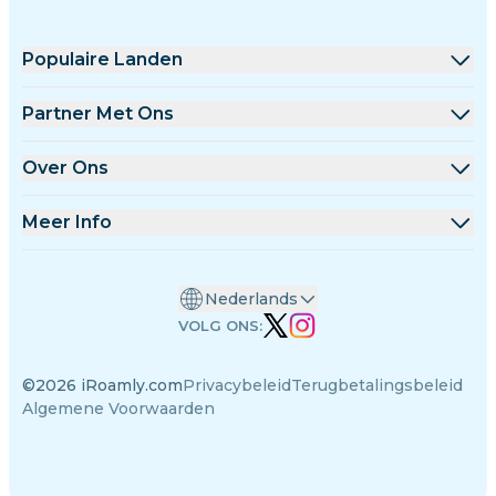
Populaire Landen
Verenigde Staten
Partner Met Ons
Verenigd Koninkrijk
Groothandel Platform
Over Ons
Turkije
Affiliate Programma
Over iRoamly
Meer Info
Frankrijk
API Documentatie
Contacteer Ons
Ondersteuningscentrum
Thailand
Nederlands
Datacalculator
Japan
VOLG ONS:
eSIM Beoordelingen
Italië
©2026 iRoamly.com
Privacybeleid
Terugbetalingsbeleid
Auteursteam
India
Algemene Voorwaarden
Ondersteunde eSIM-apparaten
Spanje
eSIM-kennis