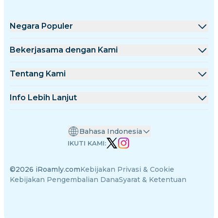
Negara Populer
Amerika Serikat
Bekerjasama dengan Kami
Inggris Raya
Platform Grosir
Tentang Kami
Turki
Program Afiliasi
Tentang iRoamly
Info Lebih Lanjut
Prancis
Dokumentasi API
Hubungi Kami
Pusat Dukungan
Thailand
Bahasa Indonesia
Kalkulator Data
Jepang
IKUTI KAMI:
Ulasan eSIM
Italia
©2026 iRoamly.com
Kebijakan Privasi & Cookie
Tim Penulis
India
Kebijakan Pengembalian Dana
Syarat & Ketentuan
Perangkat yang Kompatibel dengan eSIM
Spanyol
Pengetahuan eSIM