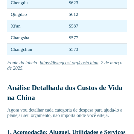
Chengdu
$623
Qingdao
$612
Xi'an
$587
Changsha
$577
Changchun
$573
Fonte da tabela:
https://livingcost.org/cost/china
, 2 de março
de 2025.
Análise Detalhada dos Custos de Vida
na China
Agora vou detalhar cada categoria de despesa para ajudá-lo a
planejar seu orçamento, não importa onde você esteja.
1. Acomodação: Aluguel, Utilidades e Serviços