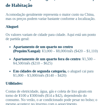
de Habitação
Acomodação geralmente representa o maior custo na China,
mas os preços podem variar bastante conforme a localização.
Aluguel
:
Os valores variam de cidade para cidade. Aqui está um ponto
de partida geral:
Apartamento de um quarto no centro
(Pequim/Xangai)
: ¥3,000 – ¥8,000/mês ($420 – $1,110)
Apartamento de um quarto fora do centro
: ¥1,500 –
¥4,500/mês ($210 – $625)
Em cidades de segunda categoria,
o aluguel cai para
¥1,000 – ¥3,000/mês ($140 – $420)
Utilidades:
Contas de eletricidade, água, gás e coleta de lixo giram em
torno de ¥100 a ¥300/mês ($14 a $42), dependendo do
consumo. No verão, o ar condicionado pode pesar no bolso; o
mesmo acontece no inverno com o aquecimento.