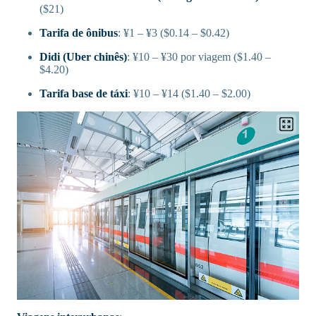
($21)
Tarifa de ônibus
: ¥1 – ¥3 ($0.14 – $0.42)
Didi (Uber chinês)
: ¥10 – ¥30 por viagem ($1.40 –
$4.20)
Tarifa base de táxi
: ¥10 – ¥14 ($1.40 – $2.00)