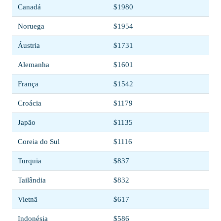
Canadá
$1980
Noruega
$1954
Áustria
$1731
Alemanha
$1601
França
$1542
Croácia
$1179
Japão
$1135
Coreia do Sul
$1116
Turquia
$837
Tailândia
$832
Vietnã
$617
Indonésia
$586