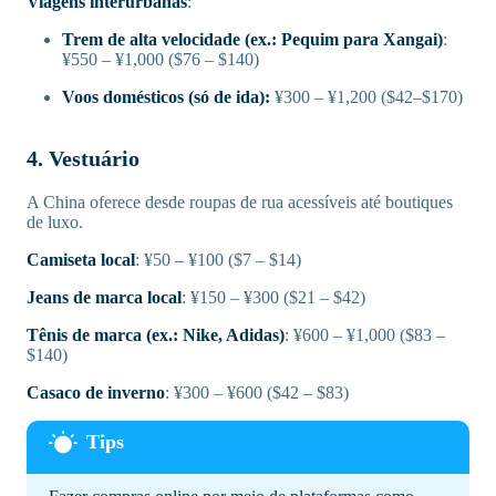
Viagens interurbanas
:
Trem de alta velocidade (ex.: Pequim para Xangai)
:
¥550 – ¥1,000 ($76 – $140)
Voos domésticos (só de ida):
¥300 – ¥1,200 ($42–$170)
4. Vestuário
A China oferece desde roupas de rua acessíveis até boutiques
de luxo.
Camiseta local
: ¥50 – ¥100 ($7 – $14)
Jeans de marca local
: ¥150 – ¥300 ($21 – $42)
Tênis de marca (ex.: Nike, Adidas)
: ¥600 – ¥1,000 ($83 –
$140)
Casaco de inverno
: ¥300 – ¥600 ($42 – $83)