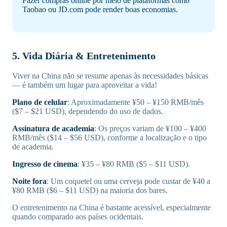
Fazer compras online por meio de plataformas como
Taobao ou JD.com pode render boas economias.
5. Vida Diária & Entretenimento
Viver na China não se resume apenas às necessidades básicas
— é também um lugar para aproveitar a vida!
Plano de celular
: Aproximadamente ¥50 – ¥150 RMB/mês
($7 – $21 USD), dependendo do uso de dados.
Assinatura de academia
: Os preços variam de ¥100 – ¥400
RMB/mês ($14 – $56 USD), conforme a localização e o tipo
de academia.
Ingresso de cinema
: ¥35 – ¥80 RMB ($5 – $11 USD).
Noite fora
: Um coquetel ou uma cerveja pode custar de ¥40 a
¥80 RMB ($6 – $11 USD) na maioria dos bares.
O entretenimento na China é bastante acessível, especialmente
quando comparado aos países ocidentais.