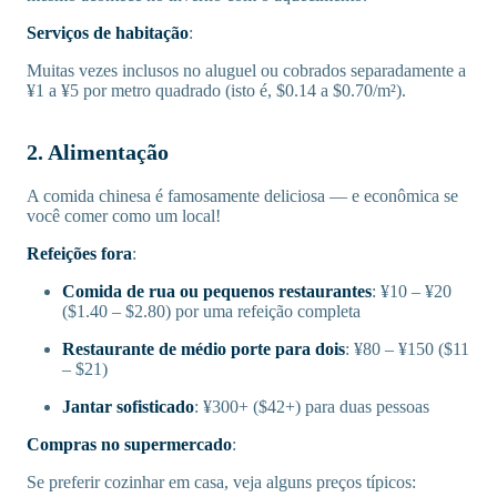
Serviços de habitação
:
Muitas vezes inclusos no aluguel ou cobrados separadamente a
¥1 a ¥5 por metro quadrado (isto é, $0.14 a $0.70/m²).
2. Alimentação
A comida chinesa é famosamente deliciosa — e econômica se
você comer como um local!
Refeições fora
:
Comida de rua ou pequenos restaurantes
: ¥10 – ¥20
($1.40 – $2.80) por uma refeição completa
Restaurante de médio porte para dois
: ¥80 – ¥150 ($11
– $21)
Jantar sofisticado
: ¥300+ ($42+) para duas pessoas
Compras no supermercado
:
Se preferir cozinhar em casa, veja alguns preços típicos: