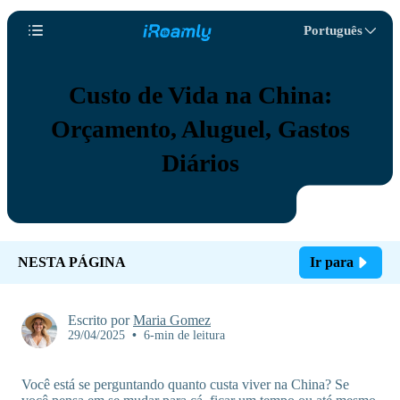
Português
Custo de Vida na China:
Orçamento, Aluguel, Gastos
Diários
NESTA PÁGINA
Ir para
Escrito por
Maria Gomez
29/04/2025
•
6-min de leitura
Você está se perguntando quanto custa viver na China? Se