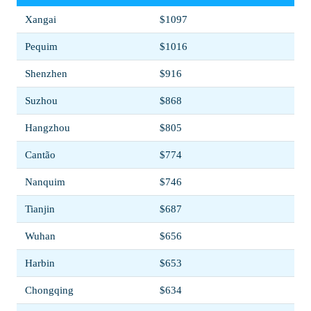
Xangai
$1097
Pequim
$1016
Shenzhen
$916
Suzhou
$868
Hangzhou
$805
Cantão
$774
Nanquim
$746
Tianjin
$687
Wuhan
$656
Harbin
$653
Chongqing
$634