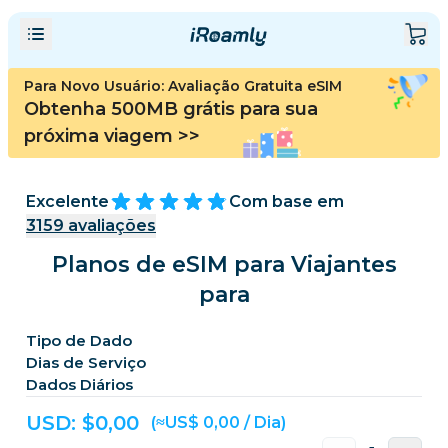
Para Novo Usuário: Avaliação Gratuita eSIM
Obtenha 500MB grátis para sua
próxima viagem
>>
Excelente
Com base em
3159
avaliações
Planos de eSIM para Viajantes
para
Tipo de Dado
Dias de Serviço
Dados Diários
USD: $
0,00
(≈US$ 0,00 / Dia)